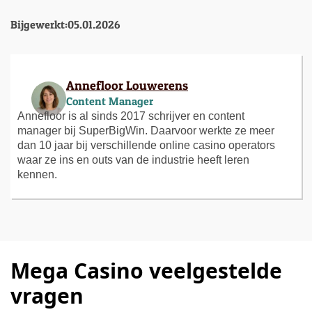
Bijgewerkt:
05.01.2026
Annefloor Louwerens
Content Manager
Annefloor is al sinds 2017 schrijver en content
manager bij SuperBigWin. Daarvoor werkte ze meer
dan 10 jaar bij verschillende online casino operators
waar ze ins en outs van de industrie heeft leren
kennen.
Mega Casino veelgestelde
vragen