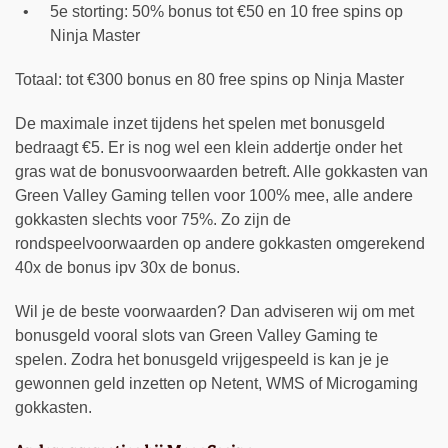
5e storting: 50% bonus tot €50 en 10 free spins op
Ninja Master
Totaal: tot €300 bonus en 80 free spins op Ninja Master
De maximale inzet tijdens het spelen met bonusgeld
bedraagt €5. Er is nog wel een klein addertje onder het
gras wat de bonusvoorwaarden betreft. Alle gokkasten van
Green Valley Gaming tellen voor 100% mee, alle andere
gokkasten slechts voor 75%. Zo zijn de
rondspeelvoorwaarden op andere gokkasten omgerekend
40x de bonus ipv 30x de bonus.
Wil je de beste voorwaarden? Dan adviseren wij om met
bonusgeld vooral slots van Green Valley Gaming te
spelen. Zodra het bonusgeld vrijgespeeld is kan je je
gewonnen geld inzetten op Netent, WMS of Microgaming
gokkasten.