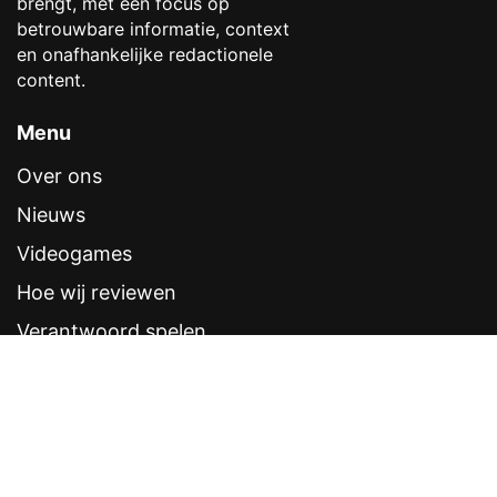
brengt, met een focus op
betrouwbare informatie, context
en onafhankelijke redactionele
content.
Menu
Over ons
Nieuws
Videogames
Hoe wij reviewen
Verantwoord spelen
Contentstandaarden
Veelgestelde vragen
Contact
Sitemap