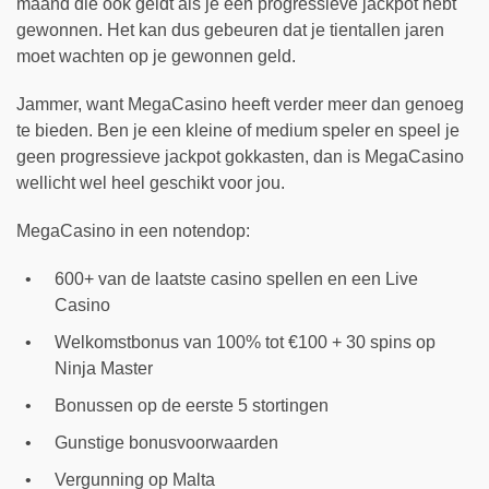
maand die ook geldt als je een progressieve jackpot hebt
gewonnen. Het kan dus gebeuren dat je tientallen jaren
moet wachten op je gewonnen geld.
Jammer, want MegaCasino heeft verder meer dan genoeg
te bieden. Ben je een kleine of medium speler en speel je
geen progressieve jackpot gokkasten, dan is MegaCasino
wellicht wel heel geschikt voor jou.
MegaCasino in een notendop:
600+ van de laatste casino spellen en een Live
Casino
Welkomstbonus van 100% tot €100 + 30 spins op
Ninja Master
Bonussen op de eerste 5 stortingen
Gunstige bonusvoorwaarden
Vergunning op Malta