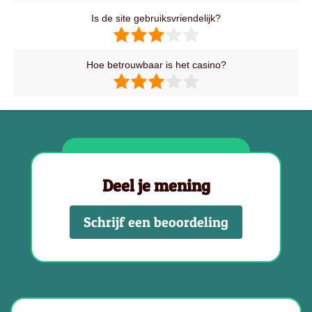
Is de site gebruiksvriendelijk?
Hoe betrouwbaar is het casino?
Score
Deel je mening
5
/5
Schrijf een beoordeling
Naam
E-mail
Datum van ervaring