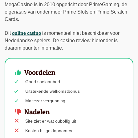
MegaCasino is in 2010 opgericht door PrimeGaming, de
eigenaars van onder meer Prime Slots en Prime Scratch
Cards.
online casino
Dit
is momenteel niet beschikbaar voor
Nederlandse spelers. De casino review hieronder is
daarom puur ter informatie.
Voordelen
Goed spelaanbod
Uitstekende welkomstbonus
Maltezer vergunning
Nadelen
Site ziet er wat oubollig uit
Kosten bij geldopnames