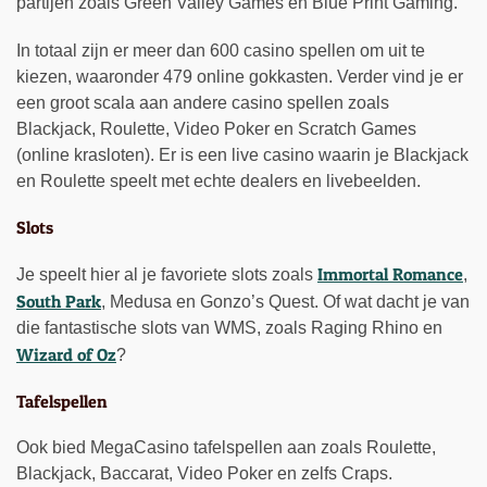
partijen zoals Green Valley Games en Blue Print Gaming.
In totaal zijn er meer dan 600 casino spellen om uit te
kiezen, waaronder 479 online gokkasten. Verder vind je er
een groot scala aan andere casino spellen zoals
Blackjack, Roulette, Video Poker en Scratch Games
(online krasloten). Er is een live casino waarin je Blackjack
en Roulette speelt met echte dealers en livebeelden.
Slots
Immortal Romance
Je speelt hier al je favoriete slots zoals
,
South Park
, Medusa en Gonzo’s Quest. Of wat dacht je van
die fantastische slots van WMS, zoals Raging Rhino en
Wizard of Oz
?
Tafelspellen
Ook bied MegaCasino tafelspellen aan zoals Roulette,
Blackjack, Baccarat, Video Poker en zelfs Craps.