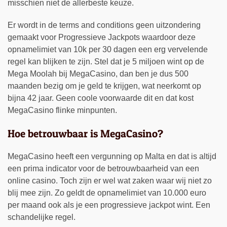
misschien niet de allerbeste keuze.
Er wordt in de terms and conditions geen uitzondering
gemaakt voor Progressieve Jackpots waardoor deze
opnamelimiet van 10k per 30 dagen een erg vervelende
regel kan blijken te zijn. Stel dat je 5 miljoen wint op de
Mega Moolah bij MegaCasino, dan ben je dus 500
maanden bezig om je geld te krijgen, wat neerkomt op
bijna 42 jaar. Geen coole voorwaarde dit en dat kost
MegaCasino flinke minpunten.
Hoe betrouwbaar is MegaCasino?
MegaCasino heeft een vergunning op Malta en dat is altijd
een prima indicator voor de betrouwbaarheid van een
online casino. Toch zijn er wel wat zaken waar wij niet zo
blij mee zijn. Zo geldt de opnamelimiet van 10.000 euro
per maand ook als je een progressieve jackpot wint. Een
schandelijke regel.