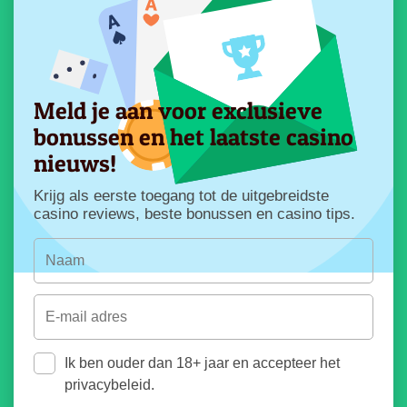
Meld je aan voor exclusieve
bonussen en het laatste casino
nieuws!
Krijg als eerste toegang tot de uitgebreidste
casino reviews, beste bonussen en casino tips.
Ik ben ouder dan 18+ jaar en accepteer het
privacybeleid.