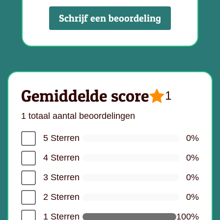
5
/5
Schrijf een beoordeling
Naam
E-mail
Datum van ervaring
Gemiddelde score
1
Titel
1 totaal aantal beoordelingen
Beoordeling
5 Sterren
0%
4 Sterren
0%
3 Sterren
0%
2 Sterren
0%
1 Sterren
100%
Door deze beoordeling in te vullen en te