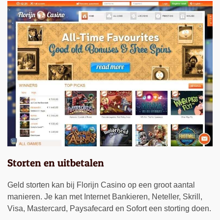
Storten en uitbetalen
Geld storten kan bij Florijn Casino op een groot aantal
manieren. Je kan met Internet Bankieren, Neteller, Skrill,
Visa, Mastercard, Paysafecard en Sofort een storting doen.