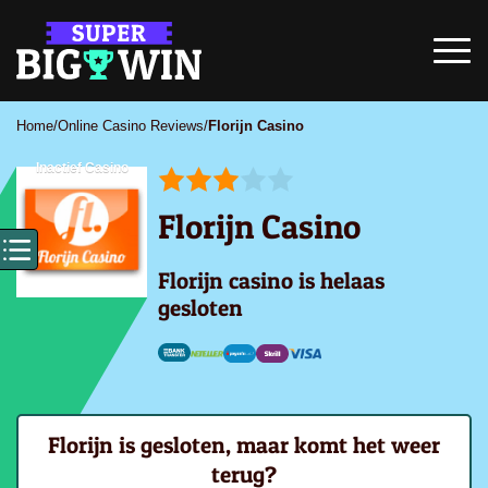
Home
/
Online Casino Reviews
/
Florijn Casino
Inactief Casino
Florijn Casino
Florijn casino is helaas
gesloten
Florijn is gesloten, maar komt het weer
terug?