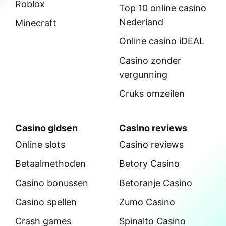
Roblox
Top 10 online casino
Nederland
Minecraft
Online casino iDEAL
Casino zonder
vergunning
Cruks omzeilen
Casino gidsen
Casino reviews
Online slots
Casino reviews
Betaalmethoden
Betory Casino
Casino bonussen
Betoranje Casino
Casino spellen
Zumo Casino
Crash games
Spinalto Casino