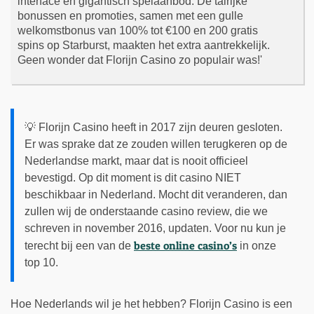
interface en gigantisch spelaanbod. De talrijke
bonussen en promoties, samen met een gulle
welkomstbonus van 100% tot €100 en 200 gratis
spins op Starburst, maakten het extra aantrekkelijk.
Geen wonder dat Florijn Casino zo populair was!'
💡 Florijn Casino heeft in 2017 zijn deuren gesloten.
Er was sprake dat ze zouden willen terugkeren op de
Nederlandse markt, maar dat is nooit officieel
bevestigd. Op dit moment is dit casino NIET
beschikbaar in Nederland. Mocht dit veranderen, dan
zullen wij de onderstaande casino review, die we
schreven in november 2016, updaten. Voor nu kun je
beste online casino’s
terecht bij een van de
in onze
top 10.
Hoe Nederlands wil je het hebben? Florijn Casino is een