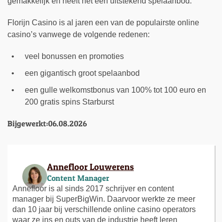
gemakkelijk en heeft het een uitstekend spelaanbod.
Florijn Casino is al jaren een van de populairste online
casino’s vanwege de volgende redenen:
veel bonussen en promoties
een gigantisch groot spelaanbod
een gulle welkomstbonus van 100% tot 100 euro en
200 gratis spins Starburst
Bijgewerkt:
06.08.2026
Annefloor Louwerens
Content Manager
Annefloor is al sinds 2017 schrijver en content
manager bij SuperBigWin. Daarvoor werkte ze meer
dan 10 jaar bij verschillende online casino operators
waar ze ins en outs van de industrie heeft leren