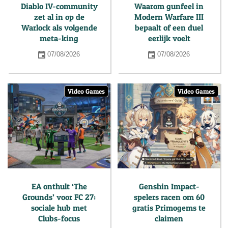
Diablo IV-community
Waarom gunfeel in
zet al in op de
Modern Warfare III
Warlock als volgende
bepaalt of een duel
meta-king
eerlijk voelt
07/08/2026
07/08/2026
Video Games
Video Games
EA onthult ‘The
Genshin Impact-
Grounds’ voor FC 27:
spelers racen om 60
sociale hub met
gratis Primogems te
Clubs-focus
claimen