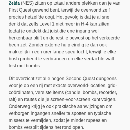
Zelda
(NES) zitten op totaal andere plekken dan je van
First Quest gewend bent, terwijl de overworld zelf
precies hetzelfde oogt. Het gevolg is dat je al snel
denkt dat zelfs Level 1 niet meer in H-4 kan zitten,
totdat je ontdekt dat juist die ene ingang wél
herkenbaar blijft en de rest je bewust op het verkeerde
been zet. Zonder externe hulp eindig je dan ook
makkelijk in een urenlange speurtocht, terwijl je elke
bush probeert te verbranden en elke verdachte wall
test met bombs.
Dit overzicht zet alle negen Second Quest dungeons
voor je op een rij met exacte overworld-locaties, grid-
coördinaten, vereiste items (candle, bombs, recorder,
raft) en routes die je screen-voor-screen kunt volgen.
Onderweg krijg je ook praktische aanwijzingen om
verborgen ingangen sneller te spotten en typische
missers te vermijden, zodat je minder rupees en
bombs verspilt tijdens het rondlopen.