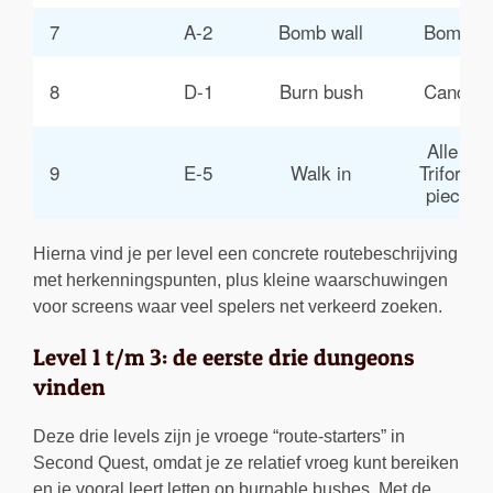
7
A-2
Bomb wall
Bombs
8
D-1
Burn bush
Candle
Alle 8 
9
E-5
Walk in
Triforce 
pieces
Hierna vind je per level een concrete routebeschrijving
met herkenningspunten, plus kleine waarschuwingen
voor screens waar veel spelers net verkeerd zoeken.
Level 1 t/m 3: de eerste drie dungeons
vinden
Deze drie levels zijn je vroege “route-starters” in
Second Quest, omdat je ze relatief vroeg kunt bereiken
en je vooral leert letten op burnable bushes. Met de