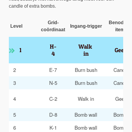
candle of extra bombs.
Grid-
Benodigd
Level
Ingang-trigger
coördinaat
items
H-
Walk 
1
Geen
4
in
2
E-7
Burn bush
Candle
3
N-5
Burn bush
Candle
4
C-2
Walk in
Geen
5
D-8
Bomb wall
Bombs
6
K-1
Bomb wall
Bombs