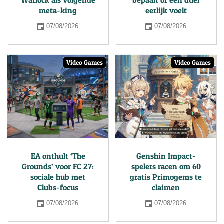
Warlock als volgende
bepaalt of een duel
meta-king
eerlijk voelt
07/08/2026
07/08/2026
Video Games
Video Games
EA onthult ‘The
Genshin Impact-
Grounds’ voor FC 27:
spelers racen om 60
sociale hub met
gratis Primogems te
Clubs-focus
claimen
07/08/2026
07/08/2026