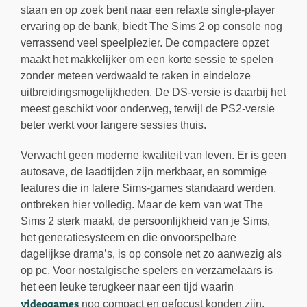
staan en op zoek bent naar een relaxte single-player
ervaring op de bank, biedt The Sims 2 op console nog
verrassend veel speelplezier. De compactere opzet
maakt het makkelijker om een korte sessie te spelen
zonder meteen verdwaald te raken in eindeloze
uitbreidingsmogelijkheden. De DS-versie is daarbij het
meest geschikt voor onderweg, terwijl de PS2-versie
beter werkt voor langere sessies thuis.
Verwacht geen moderne kwaliteit van leven. Er is geen
autosave, de laadtijden zijn merkbaar, en sommige
features die in latere Sims-games standaard werden,
ontbreken hier volledig. Maar de kern van wat The
Sims 2 sterk maakt, de persoonlijkheid van je Sims,
het generatiesysteem en die onvoorspelbare
dagelijkse drama’s, is op console net zo aanwezig als
op pc. Voor nostalgische spelers en verzamelaars is
het een leuke terugkeer naar een tijd waarin
videogames
nog compact en gefocust konden zijn.