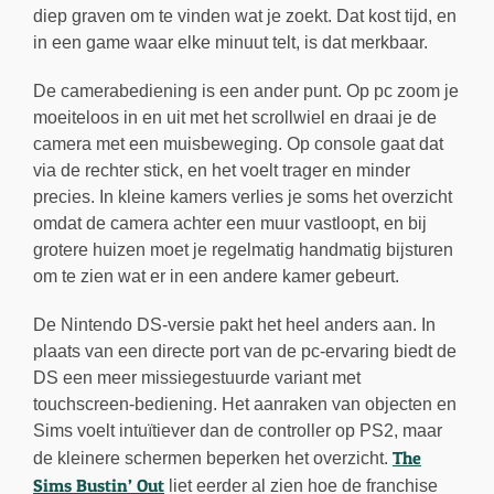
diep graven om te vinden wat je zoekt. Dat kost tijd, en
in een game waar elke minuut telt, is dat merkbaar.
De camerabediening is een ander punt. Op pc zoom je
moeiteloos in en uit met het scrollwiel en draai je de
camera met een muisbeweging. Op console gaat dat
via de rechter stick, en het voelt trager en minder
precies. In kleine kamers verlies je soms het overzicht
omdat de camera achter een muur vastloopt, en bij
grotere huizen moet je regelmatig handmatig bijsturen
om te zien wat er in een andere kamer gebeurt.
De Nintendo DS-versie pakt het heel anders aan. In
plaats van een directe port van de pc-ervaring biedt de
DS een meer missiegestuurde variant met
touchscreen-bediening. Het aanraken van objecten en
Sims voelt intuïtiever dan de controller op PS2, maar
The
de kleinere schermen beperken het overzicht.
Sims Bustin’ Out
liet eerder al zien hoe de franchise