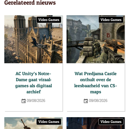
Gerelateerd nieuws
Video Games
Video Games
AC Unity’s Notre-
Wat Predjama Castle
Dame gaat viraal:
onthult over de
games als digitaal
leesbaarheid van CS-
archief
maps
09/08/2026
09/08/2026
Video Games
Video Games