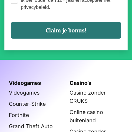
Ik ben ouder dan 18+ jaar en accepteer het
privacybeleid.
Videogames
Casino’s
Videogames
Casino zonder
CRUKS
Counter-Strike
Online casino
Fortnite
buitenland
Grand Theft Auto
Casino zonder