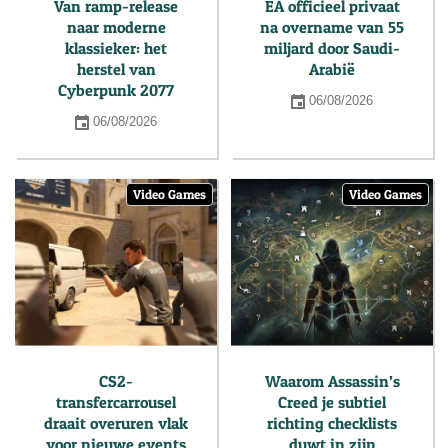
Van ramp-release
EA officieel privaat
naar moderne
na overname van 55
klassieker: het
miljard door Saudi-
herstel van
Arabië
Cyberpunk 2077
06/08/2026
06/08/2026
Video Games
Video Games
CS2-
Waarom Assassin’s
transfercarrousel
Creed je subtiel
draait overuren vlak
richting checklists
voor nieuwe events
duwt in zijn