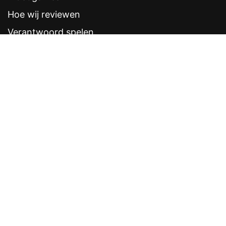
Hoe wij reviewen
Verantwoord spelen
Contentstandaarden
Veelgestelde vragen
Contact
Sitemap
Disclaimer
Privacyverklaring
CRUKS eerder opzeggen
Software provider
Weddenschappen
Contacten