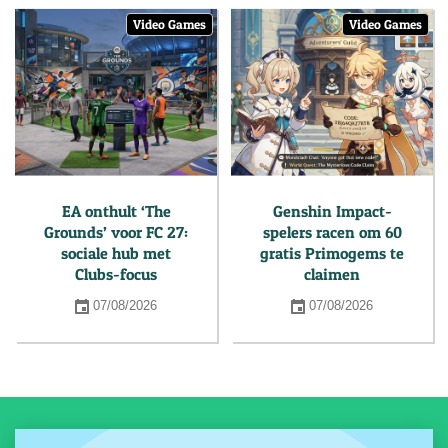
Video Games
Video Games
EA onthult ‘The
Genshin Impact-
Grounds’ voor FC 27:
spelers racen om 60
sociale hub met
gratis Primogems te
Clubs-focus
claimen
07/08/2026
07/08/2026