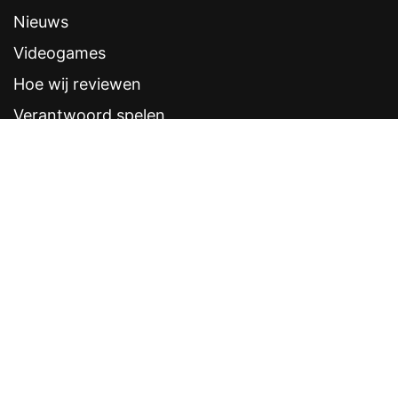
Nieuws
Videogames
Hoe wij reviewen
Verantwoord spelen
Contentstandaarden
Veelgestelde vragen
Contact
Sitemap
Disclaimer
Privacyverklaring
CRUKS eerder opzeggen
Software provider
Weddenschappen