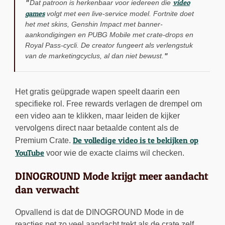
video
Dat patroon is herkenbaar voor iedereen die
games
volgt met een live-service model. Fortnite doet
het met skins, Genshin Impact met banner-
aankondigingen en PUBG Mobile met crate-drops en
Royal Pass-cycli. De creator fungeert als verlengstuk
van de marketingcyclus, al dan niet bewust.
Het gratis geüpgrade wapen speelt daarin een
specifieke rol. Free rewards verlagen de drempel om
een video aan te klikken, maar leiden de kijker
vervolgens direct naar betaalde content als de
De volledige video is te bekijken op
Premium Crate.
YouTube
voor wie de exacte claims wil checken.
DINOGROUND Mode krijgt meer aandacht
dan verwacht
Opvallend is dat de DINOGROUND Mode in de
reacties net zo veel aandacht trekt als de crate zelf.