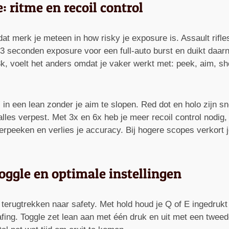
 ritme en recoil control
at merk je meteen in how risky je exposure is. Assault rifl
 3 seconden exposure voor een full-auto burst en duikt daar
k, voelt het anders omdat je vaker werkt met: peek, aim, shoo
 in een lean zonder je aim te slopen. Red dot en holo zijn 
les verpest. Met 3x en 6x heb je meer recoil control nodig, 
erpeeken en verlies je accuracy. Bij hogere scopes verkort je
oggle en optimale instellingen
terugtrekken naar safety. Met hold houd je Q of E ingedrukt o
rafing. Toggle zet lean aan met één druk en uit met een tweed