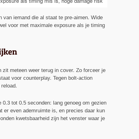
exposure als timing mis is, hoge damage risk
n van iemand die al staat te pre-aimen. Wide
 wel voor met maximale exposure als je timing
ijken
n zit meteen weer terug in cover. Zo forceer je
taat voor counterplay. Tegen bolt-action
 reload.
e 0.3 tot 0.5 seconden: lang genoeg om gezien
dat er even ademruimte is, en precies daar kun
econden kwetsbaarheid zijn het venster waar je