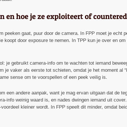
 en hoe je ze exploiteert of countered
 peeken gaat, puur door de camera. In FPP moet je echt peek
matie koopt door exposure te nemen. In TPP kun je over en o
l: je gebruikt camera-info om te wachten tot iemand beweegt
m je vaker als eerste tot schieten, omdat je het moment al “k
me sense om te voorspellen of een peek veilig is.
een andere aanpak, want je mag ervan uitgaan dat de tegens
era-info weinig waard is, en nades dwingen iemand uit cove
-voordeel kleiner wordt. In FPP speelt dit minder, omdat bei