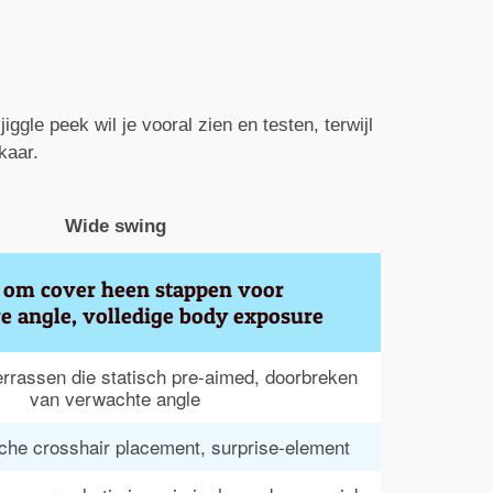
le peek wil je vooral zien en testen, terwijl
kaar.
Wide swing
 om cover heen stappen voor 
e angle, volledige body exposure
rrassen die statisch pre-aimed, doorbreken 
van verwachte angle
sche crosshair placement, surprise-element