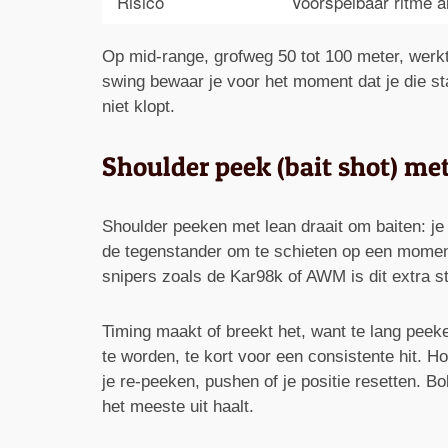
Risico
Voorspelbaar ritme al
Op mid-range, grofweg 50 tot 100 meter, werkt
swing bewaar je voor het moment dat je die st
niet klopt.
Shoulder peek (bait shot) me
Shoulder peeken met lean draait om baiten: je l
de tegenstander om te schieten op een moment 
snipers zoals de Kar98k of AWM is dit extra s
Timing maakt of breekt het, want te lang pee
te worden, te kort voor een consistente hit. H
je re-peeken, pushen of je positie resetten. B
het meeste uit haalt.