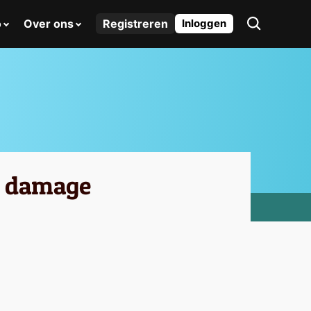
o
Over ons
Registreren
Inloggen
r damage