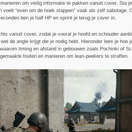
anieren om veilig informatie te pakken vanuit cover. Sta je
n voelt “even om de hoek stappen” vaak als zelf sabotage. O
econden ben je half HP en sprint je terug je cover in.
chts vanuit cover, zodat je vooral je hoofd en schouder aanbi
 wel de angle krijgt die je nodig hebt. Hieronder lees je hoe 
en waarom timing en afstand in gebouwen zoals Pochinki of 
lgemaakte fouten en manieren om lean-peekers te straffen.