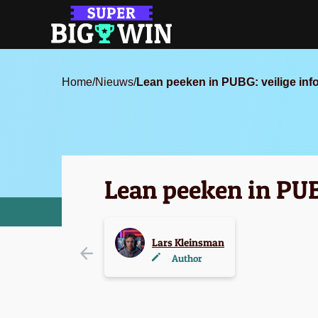
Home
/
Nieuws
/
Lean peeken in PUBG: veilige in
Lean peeken in PUB
Lars Kleinsman
Author