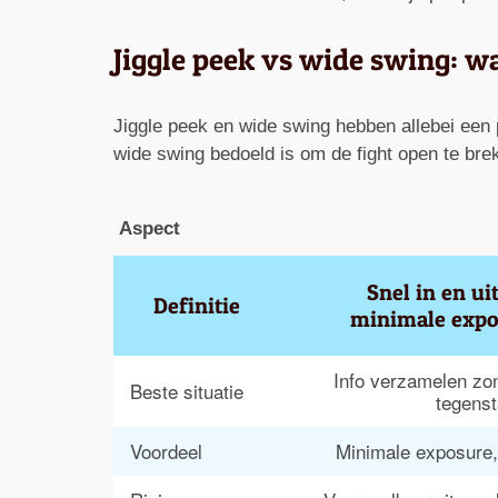
Jiggle peek vs wide swing: w
Jiggle peek en wide swing hebben allebei een 
wide swing bedoeld is om de fight open te brek
Aspect
Snel in en ui
Definitie
minimale expo
Info verzamelen zo
Beste situatie
tegenst
Voordeel
Minimale exposure, b