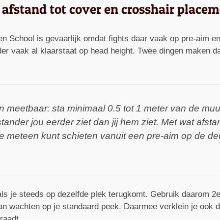
afstand tot cover en crosshair place
 School is gevaarlijk omdat fights daar vaak op pre-aim en 
er vaak al klaarstaat op head height. Twee dingen maken dan 
en meetbaar: sta minimaal 0.5 tot 1 meter van de muu
ander jou eerder ziet dan jij hem ziet. Met wat afst
 je meteen kunt schieten vanuit een pre-aim op de d
er als je steeds op dezelfde plek terugkomt. Gebruik daarom
an wachten op je standaard peek. Daarmee verklein je ook d
raadt.