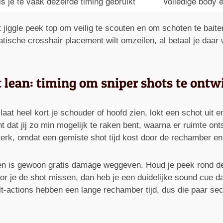
s je te vaak dezelfde timing gebruikt
Volledige body 
 jiggle peek top om veilig te scouten en om schoten te baite
atische crosshair placement wilt omzeilen, al betaal je daar
t lean: timing om sniper shots te ontw
aat heel kort je schouder of hoofd zien, lokt een schot uit e
dat jij zo min mogelijk te raken bent, waarna er ruimte onts
terk, omdat een gemiste shot tijd kost door de rechamber en
ken is gewoon gratis damage weggeven. Houd je peek rond d
oor je de shot missen, dan heb je een duidelijke sound cue 
olt-actions hebben een lange rechamber tijd, dus die paar s