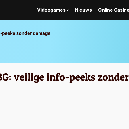
Videogames
Nieuws
Online Casin
fo-peeks zonder damage
G: veilige info-peeks zonde