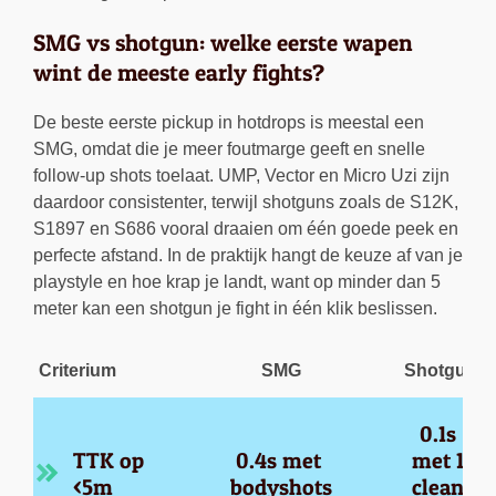
SMG vs shotgun: welke eerste wapen
wint de meeste early fights?
De beste eerste pickup in hotdrops is meestal een
SMG, omdat die je meer foutmarge geeft en snelle
follow-up shots toelaat. UMP, Vector en Micro Uzi zijn
daardoor consistenter, terwijl shotguns zoals de S12K,
S1897 en S686 vooral draaien om één goede peek en
perfecte afstand. In de praktijk hangt de keuze af van je
playstyle en hoe krap je landt, want op minder dan 5
meter kan een shotgun je fight in één klik beslissen.
Criterium
SMG
Shotgun
0.1s 
TTK op 
0.4s met 
met 1 
<5m
bodyshots
clean 