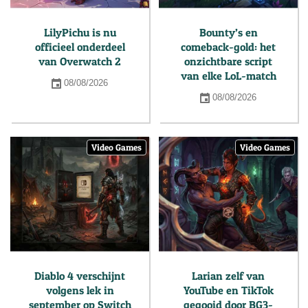
LilyPichu is nu
Bounty’s en
officieel onderdeel
comeback-gold: het
van Overwatch 2
onzichtbare script
van elke LoL-match
08/08/2026
08/08/2026
Video Games
Video Games
Diablo 4 verschijnt
Larian zelf van
volgens lek in
YouTube en TikTok
september op Switch
gegooid door BG3-