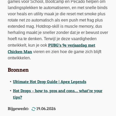
games voor School, Bootcamp en Pecado helpen om
landingsplekken te automatiseren, en met snelle binds
voor heals en utility maak je die reset met smoke plus
rotate net zo automatisch als een push met frag plus
extended mag. Hotdrop-skill is muscle memory, dus
herhaling maakt je sneller zonder dat je er bewust over
hoeft na te denken. Terwijl je deze vaardigheden
PUBG’s 9e verjaardag met
ontwikkelt, kun je ook
Chicken Man
vieren en zien hoe de game zich blijft
ontwikkelen.
Bronnen
Ultimate Hot Drop Guide | Apex Legends
Hot Drops – how to, pros and cons… what’re your
tips?
Bijgewerkt:
19.06.2026