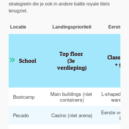
strategieën die je ook in andere battle royale titels
terugziet.
Locatie
Landingsprioriteit
Eerste r
Top floor 
Classro
School
(3e 
+ gy
verdieping)
Main buildings (niet 
L-shaped bui
Bootcamp
containers)
wareho
Eerste verdi
Pecado
Casino (niet arena)
bar