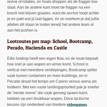
revive of rotaties, en heals droppen als de fragger low
staat. Aan de andere kant moet de fragger na een
knock niet blijven graaien, want de anchor loopt achter
je en pakt wat jij laat liggen, en zo voorkom je dat jullie
allebei stil staan te looten terwijl het andere team al
aan het pushen is.
Lootroutes per map: School, Bootcamp,
Pecado, Hacienda en Castle
Elke hotdrop heeft een eigen flow, en de route bepaalt
hoe snel je aan wapen en armor komt. School is
vertical met meerdere verdiepingen, Bootcamp splitst
vaak tussen containers en main buildings, en in
Pecado draait het tempo om Casino versus arena als
lootkern. Met een vaste landingsprioriteit pak je sneller
de “eerste rooms” die vaak genoeg spawn-kans
hebben op een bruikbaar wapen. Deze tactische
videogames
keuzes zijn onderdeel van bredere