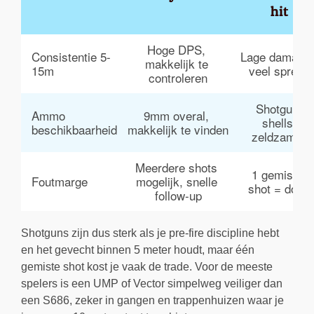
hit
Hoge DPS, 
Consistentie 5-
Lage damage,
makkelijk te 
15m
veel spread
controleren
Shotgun 
Ammo 
9mm overal, 
shells 
beschikbaarheid
makkelijk te vinden
zeldzamer
Meerdere shots 
1 gemiste 
Foutmarge
mogelijk, snelle 
shot = dood
follow-up
Shotguns zijn dus sterk als je pre-fire discipline hebt
en het gevecht binnen 5 meter houdt, maar één
gemiste shot kost je vaak de trade. Voor de meeste
spelers is een UMP of Vector simpelweg veiliger dan
een S686, zeker in gangen en trappenhuizen waar je