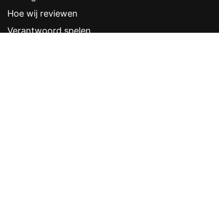
Hoe wij reviewen
Verantwoord spelen
Contentstandaarden
Veelgestelde vragen
Contact
Sitemap
Disclaimer
Privacyverklaring
CRUKS eerder opzeggen
Software provider
Weddenschappen
Contacten