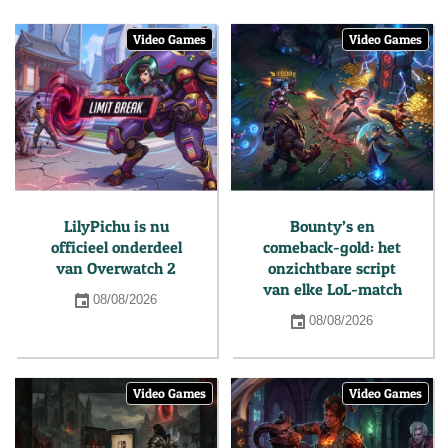
Video Games
Video Games
LilyPichu is nu
Bounty’s en
officieel onderdeel
comeback-gold: het
van Overwatch 2
onzichtbare script
van elke LoL-match
08/08/2026
08/08/2026
Video Games
Video Games