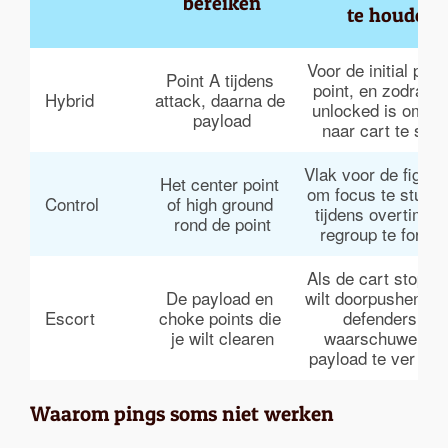
bereiken
te houden
Voor de initial pus
Point A tijdens 
point, en zodra po
Hybrid
attack, daarna de 
unlocked is om te
payload
naar cart te stur
Vlak voor de fight s
Het center point 
om focus te sturen,
Control
of high ground 
tijdens overtime 
rond de point
regroup te forcer
Als de cart stopt e
De payload en 
wilt doorpushen, o
Escort
choke points die 
defenders te 
je wilt clearen
waarschuwen da
payload te ver vor
Waarom pings soms niet werken