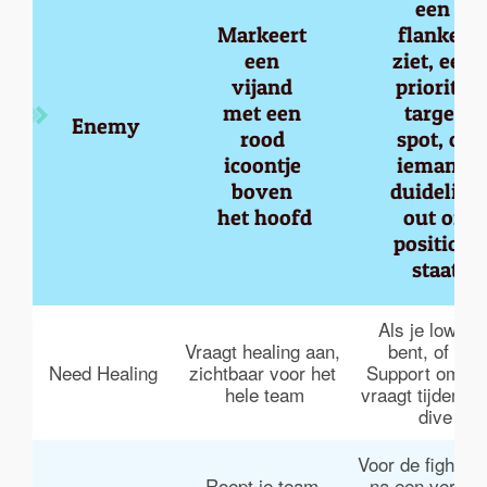
een 
Markeert 
flanker 
een 
ziet, een 
vijand 
priority 
met een 
target 
Enemy
rood 
spot, of 
icoontje 
iemand 
boven 
duidelijk 
het hoofd
out of 
position 
staat
Als je low HP
Vraagt healing aan, 
bent, of als 
Need Healing
zichtbaar voor het 
Support om pe
hele team
vraagt tijdens e
dive
Voor de fight sta
Roept je team 
na een verlore