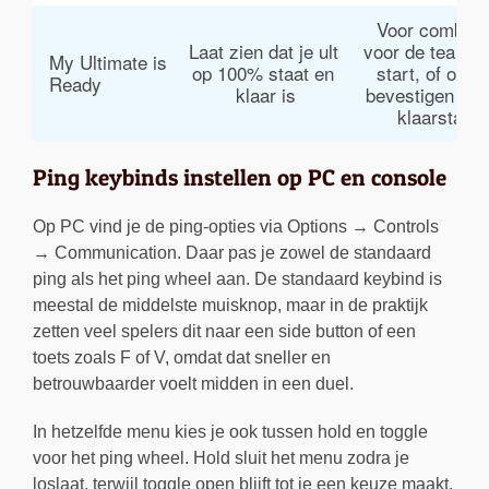
Voor combo’s
Laat zien dat je ult 
voor de teamfig
My Ultimate is 
op 100% staat en 
start, of om t
Ready
klaar is
bevestigen dat 
klaarstaat
Ping keybinds instellen op PC en console
Op PC vind je de ping-opties via Options → Controls
→ Communication. Daar pas je zowel de standaard
ping als het ping wheel aan. De standaard keybind is
meestal de middelste muisknop, maar in de praktijk
zetten veel spelers dit naar een side button of een
toets zoals F of V, omdat dat sneller en
betrouwbaarder voelt midden in een duel.
In hetzelfde menu kies je ook tussen hold en toggle
voor het ping wheel. Hold sluit het menu zodra je
loslaat, terwijl toggle open blijft tot je een keuze maakt,