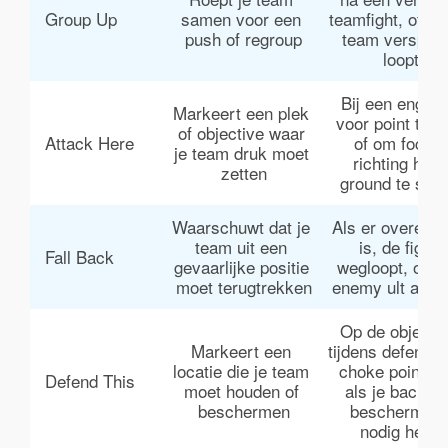
Group Up
samen voor een 
teamfight, of als
push of regroup
team versprei
loopt
Bij een engage
Markeert een plek 
voor point take
of objective waar 
Attack Here
of om focus 
je team druk moet 
richting high
zetten
ground te stur
Waarschuwt dat je 
Als er overexte
team uit een 
is, de fight 
Fall Back
gevaarlijke positie 
wegloopt, of e
moet terugtrekken
enemy ult actief
Op de objectiv
Markeert een 
tijdens defense, 
locatie die je team 
choke points, o
Defend This
moet houden of 
als je backlin
beschermen
bescherming
nodig heeft