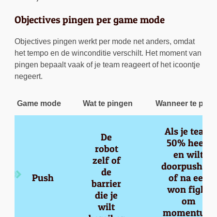
Objectives pingen per game mode
Objectives pingen werkt per mode net anders, omdat
het tempo en de winconditie verschilt. Het moment van
pingen bepaalt vaak of je team reageert of het icoontje
negeert.
Game mode
Wat te pingen
Wanneer te ping
Als je team 
De 
50% heeft 
robot 
en wilt 
zelf of 
doorpushen,
de 
Push
of na een 
barrier 
won fight 
die je 
om 
wilt 
momentum 