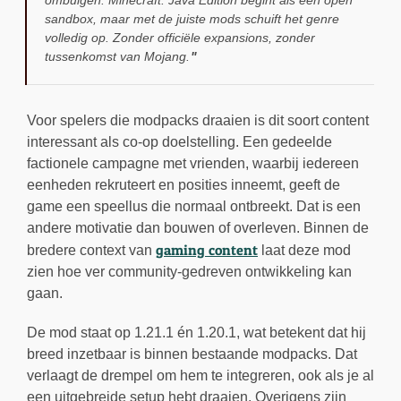
ombuigen. Minecraft: Java Edition begint als een open
sandbox, maar met de juiste mods schuift het genre
volledig op. Zonder officiële expansions, zonder
tussenkomst van Mojang.
Voor spelers die modpacks draaien is dit soort content
interessant als co-op doelstelling. Een gedeelde
factionele campagne met vrienden, waarbij iedereen
eenheden rekruteert en posities inneemt, geeft de
game een speellus die normaal ontbreekt. Dat is een
andere motivatie dan bouwen of overleven. Binnen de
gaming content
bredere context van
laat deze mod
zien hoe ver community-gedreven ontwikkeling kan
gaan.
De mod staat op 1.21.1 én 1.20.1, wat betekent dat hij
breed inzetbaar is binnen bestaande modpacks. Dat
verlaagt de drempel om hem te integreren, ook als je al
een uitgebreide setup hebt draaien. Overigens zijn