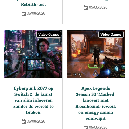
Rebirth-test
05/08/2026
05/08/2026
Video Games
Video Games
Cyberpunk 2077 op
Apex Legends
Switch 2: de kunst
Season 30 ‘Marked’
van slim inleveren
lanceert met
zonder de wereld te
Bloodhound-rework
breken
en energy ammo
verdwijnt
05/08/2026
05/08/2026