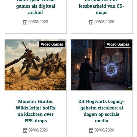
games als digitaal
leesbaarheid van CS-
archief
maps
09/08/2026
09/08/2026
Video Games
Video Games
Monster Hunter
Dit Hogwarts Legacy-
Wilds krijgt hotfix
geheim circuleert al
na klachten over
dagen op sociale
FPS-drops
media
09/08/2026
09/08/2026