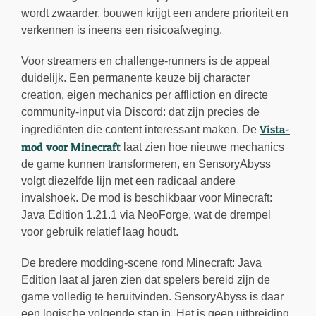
wordt zwaarder, bouwen krijgt een andere prioriteit en
verkennen is ineens een risicoafweging.
Voor streamers en challenge-runners is de appeal
duidelijk. Een permanente keuze bij character
creation, eigen mechanics per affliction en directe
community-input via Discord: dat zijn precies de
Vista-
ingrediënten die content interessant maken. De
mod voor Minecraft
laat zien hoe nieuwe mechanics
de game kunnen transformeren, en SensoryAbyss
volgt diezelfde lijn met een radicaal andere
invalshoek. De mod is beschikbaar voor Minecraft:
Java Edition 1.21.1 via NeoForge, wat de drempel
voor gebruik relatief laag houdt.
De bredere modding-scene rond Minecraft: Java
Edition laat al jaren zien dat spelers bereid zijn de
game volledig te heruitvinden. SensoryAbyss is daar
een logische volgende stap in. Het is geen uitbreiding