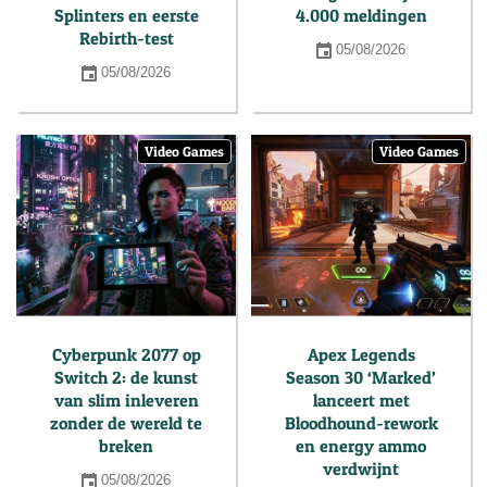
Splinters en eerste
4.000 meldingen
Rebirth-test
05/08/2026
05/08/2026
Video Games
Video Games
Cyberpunk 2077 op
Apex Legends
Switch 2: de kunst
Season 30 ‘Marked’
van slim inleveren
lanceert met
zonder de wereld te
Bloodhound-rework
breken
en energy ammo
verdwijnt
05/08/2026