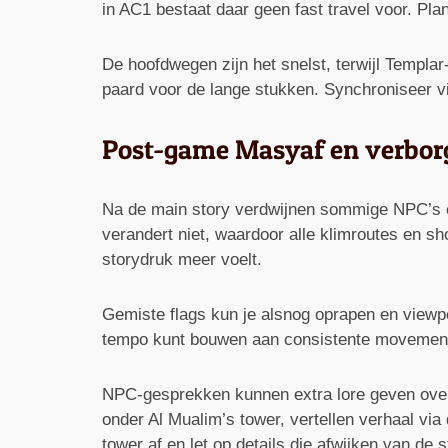
in AC1 bestaat daar geen fast travel voor. Plan
De hoofdwegen zijn het snelst, terwijl Templar
paard voor de lange stukken. Synchroniseer vie
Post-game Masyaf en verborg
Na de main story verdwijnen sommige NPC’s en 
verandert niet, waardoor alle klimroutes en s
storydruk meer voelt.
Gemiste flags kun je alsnog oprapen en viewpo
tempo kunt bouwen aan consistente movement. A
NPC-gesprekken kunnen extra lore geven over 
onder Al Mualim’s tower, vertellen verhaal vi
tower af en let op details die afwijken van de 