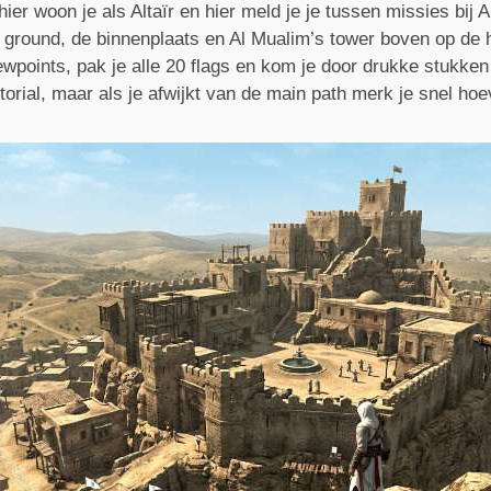
hier woon je als Altaïr en hier meld je je tussen missies bij 
g ground, de binnenplaats en Al Mualim’s tower boven op de h
iewpoints, pak je alle 20 flags en kom je door drukke stukke
rial, maar als je afwijkt van de main path merk je snel hoeve