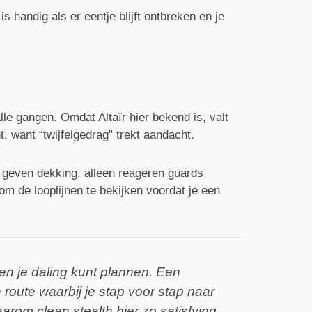
s handig als er eentje blijft ontbreken en je
lle gangen. Omdat Altaïr hier bekend is, valt
, want “twijfelgedrag” trekt aandacht.
n geven dekking, alleen reageren guards
m de looplijnen te bekijken voordat je een
 en je daling kunt plannen. Een
 route waarbij je stap voor stap naar
rom clean stealth hier zo satisfying