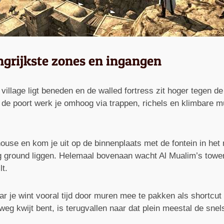
ngrijkste zones en ingangen
illage ligt beneden en de walled fortress zit hoger tegen de
af de poort werk je omhoog via trappen, richels en klimbare m
ouse en kom je uit op de binnenplaats met de fontein in het 
ng ground liggen. Helemaal bovenaan wacht Al Mualim’s tower,
lt.
r je wint vooral tijd door muren mee te pakken als shortcut
g kwijt bent, is terugvallen naar dat plein meestal de snels