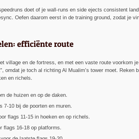
 speedruns doet of je wall-runs en side ejects consistent lan
esync. Oefen daarom eerst in de training ground, zodat je vi
en: efficiënte route
het village en de fortress, en met een vaste route voorkom j
t”, omdat je toch al richting Al Mualim’s tower moet. Reken 
en en richels.
dom de huizen en op de daken.
 7-10 bij de poorten en muren.
or flags 11-15 in hoeken en op richels.
r flags 16-18 op platforms.
voor de laatste flags 19-20.