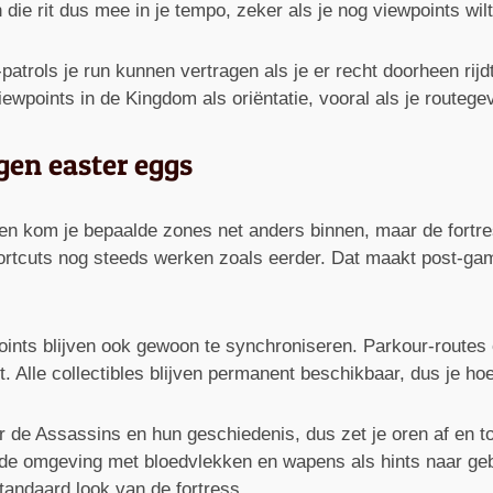
 die rit dus mee in je tempo, zeker als je nog viewpoints wi
-patrols je run kunnen vertragen als je er recht doorheen ri
wpoints in de Kingdom als oriëntatie, vooral als je routegevo
en easter eggs
kom je bepaalde zones net anders binnen, maar de fortress b
hortcuts nog steeds werken zoals eerder. Dat maakt post-gam
ints blijven ook gewoon te synchroniseren. Parkour-routes o
lle collectibles blijven permanent beschikbaar, dus je hoef
de Assassins en hun geschiedenis, dus zet je oren af en t
a de omgeving met bloedvlekken en wapens als hints naar ge
standaard look van de fortress.