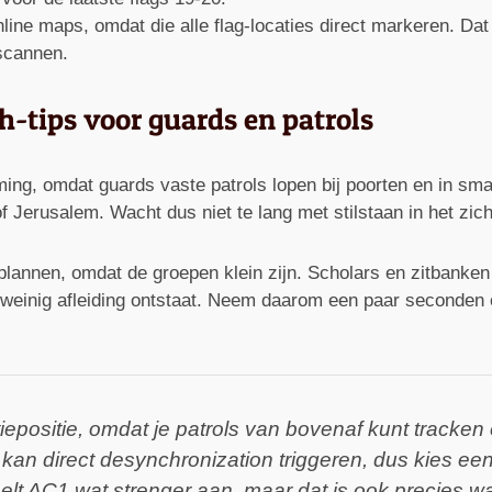
ine maps, omdat die alle flag-locaties direct markeren. Dat i
 scannen.
h-tips voor guards en patrols
ming, omdat guards vaste patrols lopen bij poorten en in sma
Jerusalem. Wacht dus niet te lang met stilstaan in het zicht
 plannen, omdat de groepen klein zijn. Scholars en zitbanke
 weinig afleiding ontstaat. Neem daarom een paar seconden o
iepositie, omdat je patrols van bovenaf kunt tracken
 kan direct desynchronization triggeren, dus kies een
t AC1 wat strenger aan, maar dat is ook precies waa