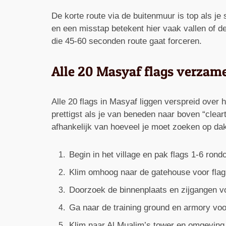
De korte route via de buitenmuur is top als je
en een misstap betekent hier vaak vallen of d
die 45-60 seconden route gaat forceren.
Alle 20 Masyaf flags verzamel
Alle 20 flags in Masyaf liggen verspreid over 
prettigst als je van beneden naar boven “clear
afhankelijk van hoeveel je moet zoeken op dak
Begin in het village en pak flags 1-6 ron
Klim omhoog naar de gatehouse voor flags
Doorzoek de binnenplaats en zijgangen vo
Ga naar de training ground en armory voo
Klim naar Al Mualim’s tower en omgeving 