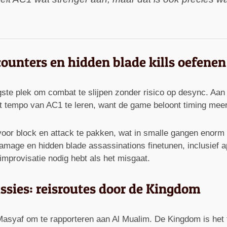
ounters en hidden blade kills oefenen
igste plek om combat te slijpen zonder risico op desync. Aa
het tempo van AC1 te leren, want de game beloont timing me
 voor block en attack te pakken, wat in smalle gangen enor
amage en hidden blade assassinations finetunen, inclusief ap
improvisatie nodig hebt als het misgaat.
ssies: reisroutes door de Kingdom
 Masyaf om te rapporteren aan Al Mualim. De Kingdom is het