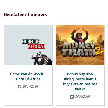
Gerelateerd nieuws
Game Van de Week –
Bonus buy slot:
Horn Of Africa
uitleg, beste bonus
buy slots en hoe het
16/07/2026
werkt
05/03/2026