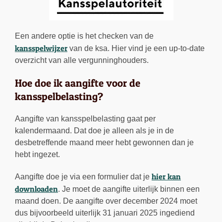
Een andere optie is het checken van de
kansspelwijzer
van de ksa. Hier vind je een up-to-date
overzicht van alle vergunninghouders.
Hoe doe ik aangifte voor de
kansspelbelasting?
Aangifte van kansspelbelasting gaat per
kalendermaand. Dat doe je alleen als je in de
desbetreffende maand meer hebt gewonnen dan je
hebt ingezet.
hier kan
Aangifte doe je via een formulier dat je
downloaden
. Je moet de aangifte uiterlijk binnen een
maand doen. De aangifte over december 2024 moet
dus bijvoorbeeld uiterlijk 31 januari 2025 ingediend