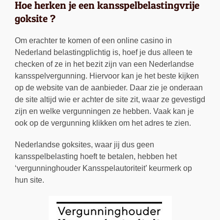
Hoe herken je een kansspelbelastingvrije
goksite ?
Om erachter te komen of een online casino in
Nederland belastingplichtig is, hoef je dus alleen te
checken of ze in het bezit zijn van een Nederlandse
kansspelvergunning. Hiervoor kan je het beste kijken
op de website van de aanbieder. Daar zie je onderaan
de site altijd wie er achter de site zit, waar ze gevestigd
zijn en welke vergunningen ze hebben. Vaak kan je
ook op de vergunning klikken om het adres te zien.
Nederlandse goksites, waar jij dus geen
kansspelbelasting hoeft te betalen, hebben het
‘vergunninghouder Kansspelautoriteit’ keurmerk op
hun site.