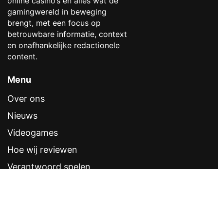
online casino’s en alles wat de
gamingwereld in beweging
brengt, met een focus op
betrouwbare informatie, context
en onafhankelijke redactionele
content.
Menu
Over ons
Nieuws
Videogames
Hoe wij reviewen
Verantwoord spelen
Contentstandaarden
Veelgestelde vragen
Contact