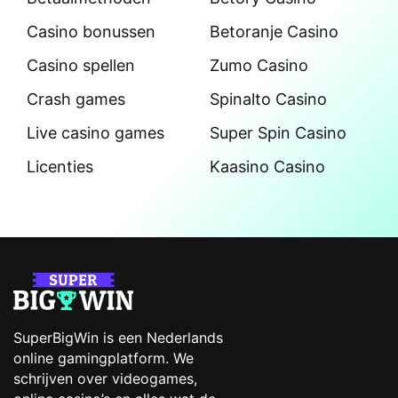
Casino bonussen
Betoranje Casino
Casino spellen
Zumo Casino
Crash games
Spinalto Casino
Live casino games
Super Spin Casino
Licenties
Kaasino Casino
SuperBigWin is een Nederlands
online gamingplatform. We
schrijven over videogames,