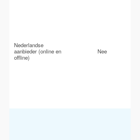
Nederlandse 
aanbieder (online en 
Nee
offline)