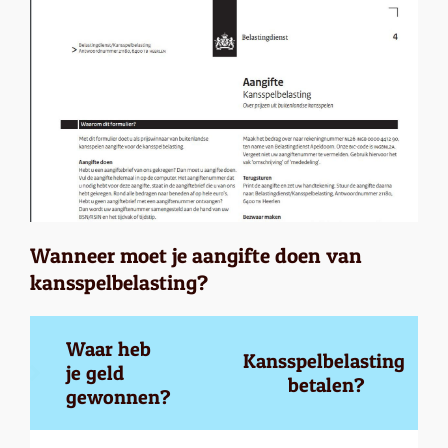
Wanneer moet je aangifte doen van
kansspelbelasting?
Waar heb 
Kansspelbelasting 
je geld 
betalen?
gewonnen?