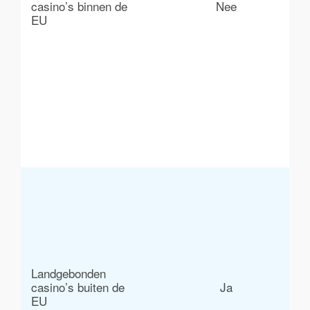
casino’s binnen de 
Nee
EU
Landgebonden 
casino’s buiten de 
Ja
EU