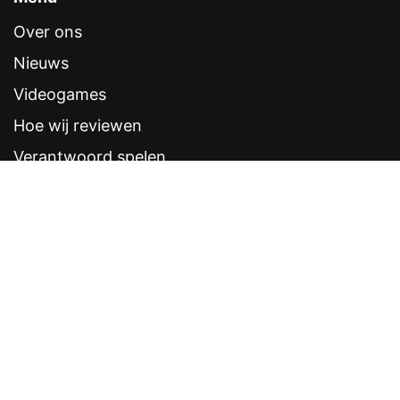
Over ons
Nieuws
Videogames
Hoe wij reviewen
Verantwoord spelen
Contentstandaarden
Veelgestelde vragen
Contact
Sitemap
Disclaimer
Privacyverklaring
CRUKS eerder opzeggen