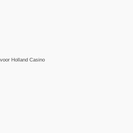
 voor Holland Casino