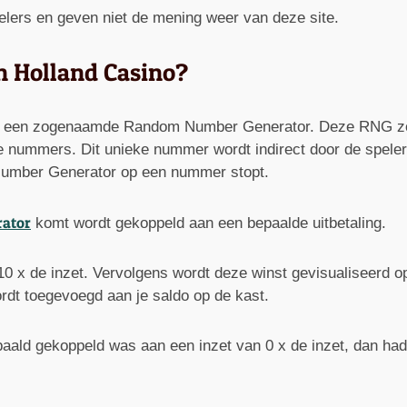
spelers en geven niet de mening weer van deze site.
n Holland Casino?
 een zogenaamde Random Number Generator. Deze RNG zorgt 
 nummers. Dit unieke nummer wordt indirect door de speler 
Number Generator op een nummer stopt.
ator
komt wordt gekoppeld aan een bepaalde uitbetaling.
0 x de inzet. Vervolgens wordt deze winst gevisualiseerd op
ordt toegevoegd aan je saldo op de kast.
aald gekoppeld was aan een inzet van 0 x de inzet, dan ha