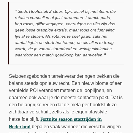
Sinds Hoofdstuk 2 stuurt Epic actief bij met items die
rotaties versnellen of juist afremmen. Launch pads,
hop rocks, glijbewegingen, voertuigen en rifts zijn dus
geen losse grappige extra’s, maar tools om funneling
fijn af te stellen. Als rotaties te snel gaan, zakt het
aantal fights en sterft het tempo, en als alles te traag
wordt, zie je vooral stormdood en weinig eliminaties
waardoor een match goedkoop kan aanvoelen.
Seizoensgebonden terreinveranderingen trekken die
balans steeds opnieuw recht. Een nieuw biome of een
vernielde POI verandert meteen de looplijnen, en
daarmee ook waar je de meeste contacten pakt. Dat is
een belangrijke reden dat de meta per hoofdstuk zo
zichtbaar verschuift, zelfs als je eigen playstyle
Fortnite season starttijden in
hetzelfde blijft.
Nederland
bepalen vaak wanneer die verschuivingen