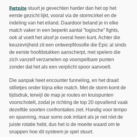
Fortnite
stuurt je gevechten harder dan het op het
eerste gezicht lijkt, vooral via de stormcirkel en de
indeling van het eiland. Daardoor beland je in elke
match vaker in een beperkt aantal “logische” fights,
ook al voelt het alsof je overal heen kunt. Achter die
keuzevrijheid zit een ontwerpfilosofie die Epic al sinds
de eerste hoofdstukken aanscherpt, met spelers die
zich vanzelf verzamelen op voorspelbare punten
zonder dat het als een verplicht spoor aanvoelt.
Die aanpak heet encounter funneling, en het draait
stilletjes onder bijna elke match. Met de storm komt de
tijdsdruk, terwijl de map je routes en kruispunten
voorschotelt, zodat je richting de top 20 opvallend vaak
dezelfde soorten confrontaties ziet. Handig voor tempo
en spanning, maar soms ook irritant als je net níet de
juiste rotatie hebt, dus het is de moeite waard om te
snappen hoe dit systeem je spel stuurt.