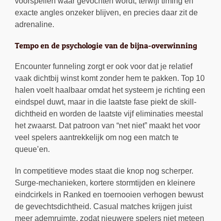
voorspellen waar gevochten wordt, terwijl timing en
exacte angles onzeker blijven, en precies daar zit de
adrenaline.
Tempo en de psychologie van de bijna-overwinning
Encounter funneling zorgt er ook voor dat je relatief
vaak dichtbij winst komt zonder hem te pakken. Top 10
halen voelt haalbaar omdat het systeem je richting een
eindspel duwt, maar in die laatste fase piekt de skill-
dichtheid en worden de laatste vijf eliminaties meestal
het zwaarst. Dat patroon van “net niet” maakt het voor
veel spelers aantrekkelijk om nog een match te
queue’en.
In competitieve modes staat die knop nog scherper.
Surge-mechanieken, kortere stormtijden en kleinere
eindcirkels in Ranked en toernooien verhogen bewust
de gevechtsdichtheid. Casual matches krijgen juist
meer ademruimte, zodat nieuwere spelers niet meteen