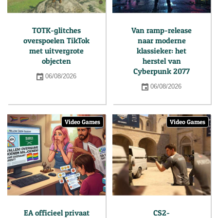
TOTK-glitches
Van ramp-release
overspoelen TikTok
naar moderne
met uitvergrote
klassieker: het
objecten
herstel van
Cyberpunk 2077
06/08/2026
06/08/2026
Video Games
Video Games
EA officieel privaat
CS2-