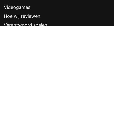
Videogames
Hoe wij reviewen
Verantwoord spelen
Contentstandaarden
Veelgestelde vragen
Contact
Sitemap
Disclaimer
Privacyverklaring
CRUKS eerder opzeggen
Software provider
Weddenschappen