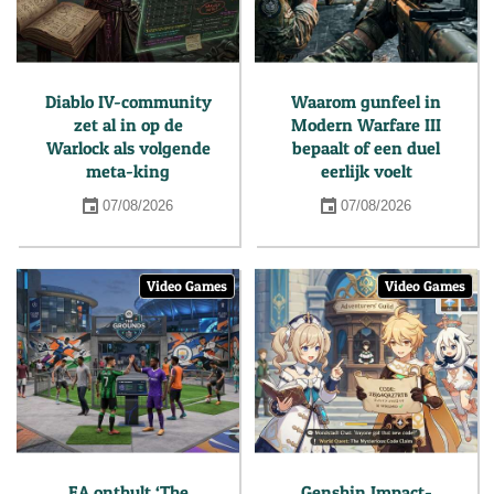
Diablo IV-community
Waarom gunfeel in
zet al in op de
Modern Warfare III
Warlock als volgende
bepaalt of een duel
meta-king
eerlijk voelt
07/08/2026
07/08/2026
Video Games
Video Games
EA onthult ‘The
Genshin Impact-