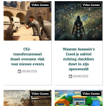
Video Games
Video Games
CS2-
Waarom Assassin’s
transfercarrousel
Creed je subtiel
draait overuren vlak
richting checklists
voor nieuwe events
duwt in zijn
openwereld
06/08/2026
06/08/2026
Video Games
Video Games