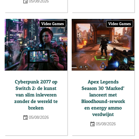
05/08/2026
Video Games
Video Games
Cyberpunk 2077 op
Apex Legends
Switch 2: de kunst
Season 30 ‘Marked’
van slim inleveren
lanceert met
zonder de wereld te
Bloodhound-rework
breken
en energy ammo
verdwijnt
05/08/2026
05/08/2026