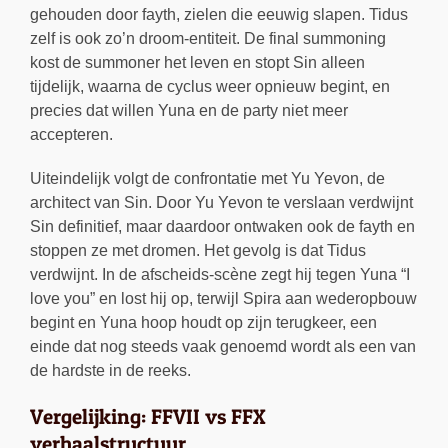
gehouden door fayth, zielen die eeuwig slapen. Tidus
zelf is ook zo’n droom-entiteit. De final summoning
kost de summoner het leven en stopt Sin alleen
tijdelijk, waarna de cyclus weer opnieuw begint, en
precies dat willen Yuna en de party niet meer
accepteren.
Uiteindelijk volgt de confrontatie met Yu Yevon, de
architect van Sin. Door Yu Yevon te verslaan verdwijnt
Sin definitief, maar daardoor ontwaken ook de fayth en
stoppen ze met dromen. Het gevolg is dat Tidus
verdwijnt. In de afscheids-scène zegt hij tegen Yuna “I
love you” en lost hij op, terwijl Spira aan wederopbouw
begint en Yuna hoop houdt op zijn terugkeer, een
einde dat nog steeds vaak genoemd wordt als een van
de hardste in de reeks.
Vergelijking: FFVII vs FFX
verhaalstructuur