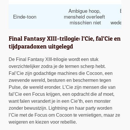
Ambigue hoop, 
Emot
Einde-toon
mensheid overleeft 
afs
misschien niet
wederop
Final Fantasy XIII-trilogie: l’Cie, fal’Cie en
tijdparadoxen uitgelegd
De Final Fantasy XIII-trilogie wordt een stuk
overzichtelijker zodra je de termen scherp hebt.
Fal’Cie zijn godachtige machines die Cocoon, een
zwevende wereld, besturen en beschermen tegen
Pulse, de wereld eronder. L’Cie zijn mensen die van
fal’Cie een Focus krijgen, een opdracht die af moet,
want falen verandert je in een Cie’th, een monster
zonder bewustzijn. Lightning en haar party worden
l’Cie met de Focus om Cocoon te vernietigen, maar ze
weigeren en kiezen voor rebellie.