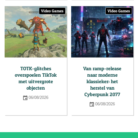
Video Games
Video Games
TOTK-glitches
Van ramp-release
overspoelen TikTok
naar moderne
met uitvergrote
klassieker: het
objecten
herstel van
Cyberpunk 2077
06/08/2026
06/08/2026