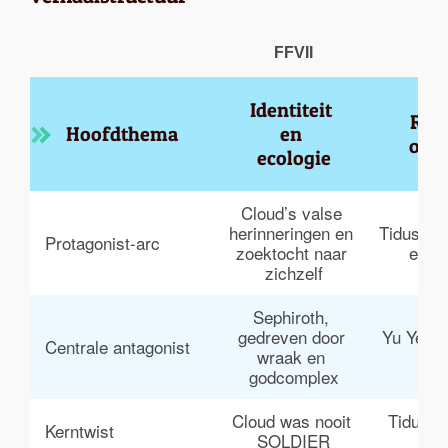
FFVII
Identiteit 
Reli
Hoofdthema
en 
opof
ecologie
Cloud’s valse 
herinneringen en 
Tidus ont
Protagonist-arc
zoektocht naar 
een 
zichzelf
Sephiroth, 
gedreven door 
Yu Yevon
Centrale antagonist
wraak en 
c
godcomplex
Cloud was nooit 
Tidus be
Kerntwist
SOLDIER