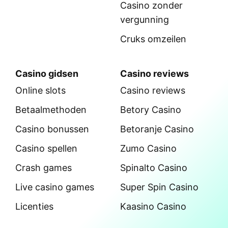
Ik ben ouder dan 18+ jaar en accepteer het
privacybeleid.
Videogames
Casino’s
Videogames
Casino zonder
CRUKS
Counter-Strike