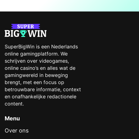
Online casino
Fortnite
buitenland
Grand Theft Auto
Casino zonder
League of Legends
registratie
Roblox
Top 10 online casino
Nederland
Minecraft
Online casino iDEAL
Casino zonder
vergunning
Cruks omzeilen
Casino gidsen
Casino reviews
Online slots
Casino reviews