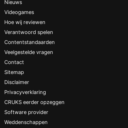
Betaalmethoden
Betory Casino
Casino bonussen
Betoranje Casino
Casino spellen
Zumo Casino
Crash games
Spinalto Casino
Live casino games
Super Spin Casino
Licenties
Kaasino Casino
SuperBigWin is een Nederlands
online gamingplatform. We
schrijven over videogames,