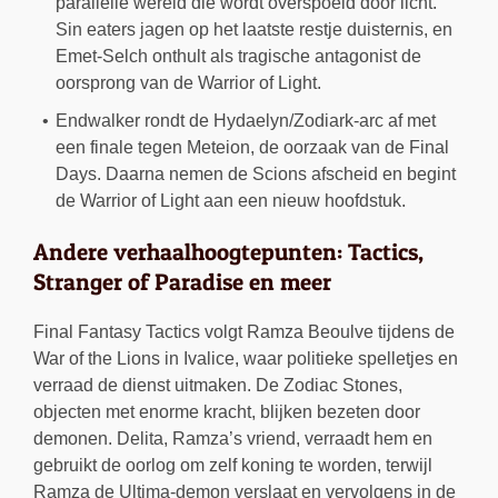
parallelle wereld die wordt overspoeld door licht.
Sin eaters jagen op het laatste restje duisternis, en
Emet-Selch onthult als tragische antagonist de
oorsprong van de Warrior of Light.
Endwalker rondt de Hydaelyn/Zodiark-arc af met
een finale tegen Meteion, de oorzaak van de Final
Days. Daarna nemen de Scions afscheid en begint
de Warrior of Light aan een nieuw hoofdstuk.
Andere verhaalhoogtepunten: Tactics,
Stranger of Paradise en meer
Final Fantasy Tactics volgt Ramza Beoulve tijdens de
War of the Lions in Ivalice, waar politieke spelletjes en
verraad de dienst uitmaken. De Zodiac Stones,
objecten met enorme kracht, blijken bezeten door
demonen. Delita, Ramza’s vriend, verraadt hem en
gebruikt de oorlog om zelf koning te worden, terwijl
Ramza de Ultima-demon verslaat en vervolgens in de