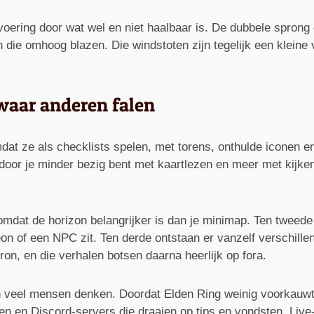
utevoering door wat wel en niet haalbaar is. De dubbele sprong
die omhoog blazen. Die windstoten zijn tegelijk een kleine v
aar anderen falen
at ze als checklists spelen, met torens, onthulde iconen en r
door je minder bezig bent met kaartlezen en meer met kijken.
, omdat de horizon belangrijker is dan je minimap. Ten twee
geon of een NPC zit. Ten derde ontstaan er vanzelf verschillen
ron, en die verhalen botsen daarna heerlijk op fora.
an veel mensen denken. Doordat Elden Ring weinig voorkauwt,
n en Discord-servers die draaien op tips en vondsten. Live