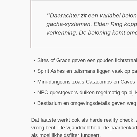
Daarachter zit een variabel belo
gacha-systemen. Elden Ring koppelt
verkenning. De beloning komt omda
Sites of Grace geven een gouden lichtstraal 
Spirit Ashes en talismans liggen vaak op p
Mini-dungeons zoals Catacombs en Caves zi
NPC-questgevers duiken regelmatig op bij k
Bestiarium en omgevingsdetails geven weg w
Dat laatste werkt ook als harde reality check. A
vroeg bent. De vijanddichtheid, de paardenkad
als moeilijkheidsfilter fungeert.