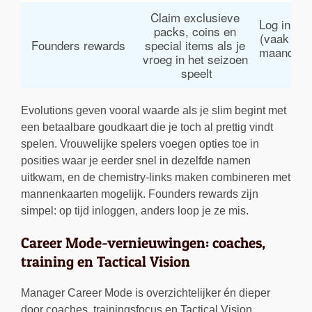
Claim exclusieve 
Log in vóó
packs, coins en 
(vaak bin
Founders rewards
special items als je 
maand) om 
vroeg in het seizoen 
be
speelt
Evolutions geven vooral waarde als je slim begint met
een betaalbare goudkaart die je toch al prettig vindt
spelen. Vrouwelijke spelers voegen opties toe in
posities waar je eerder snel in dezelfde namen
uitkwam, en de chemistry-links maken combineren met
mannenkaarten mogelijk. Founders rewards zijn
simpel: op tijd inloggen, anders loop je ze mis.
Career Mode-vernieuwingen: coaches,
training en Tactical Vision
Manager Career Mode is overzichtelijker én dieper
door coaches, trainingsfocus en Tactical Vision.