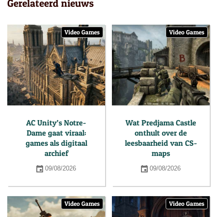
Gerelateerd nieuws
Video Games
Video Games
AC Unity’s Notre-
Wat Predjama Castle
Dame gaat viraal:
onthult over de
games als digitaal
leesbaarheid van CS-
archief
maps
09/08/2026
09/08/2026
Video Games
Video Games