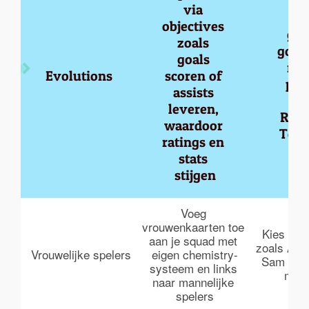
via 
Foc
objectives 
goe
zoals 
goud
goals 
met
Evolutions
scoren of 
pot
assists 
z
leveren, 
Rash
waardoor 
Tch
ratings en 
stats 
stijgen
Voeg 
vrouwenkaarten toe 
Kies vro
aan je squad met 
zoals Alex
Vrouwelijke spelers
eigen chemistry-
Sam Kerr
systeem en links 
midfi
naar mannelijke 
spelers