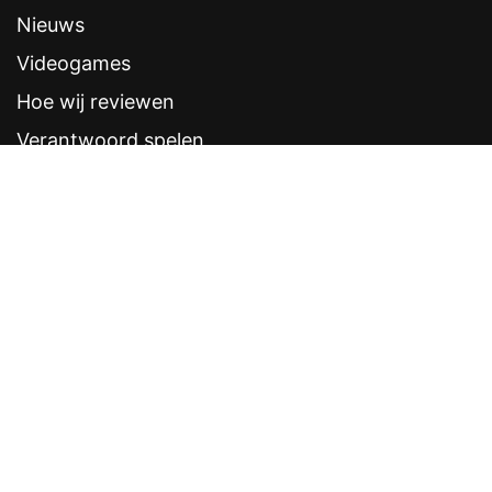
Nieuws
Videogames
Hoe wij reviewen
Verantwoord spelen
Contentstandaarden
Veelgestelde vragen
Contact
Sitemap
Disclaimer
Privacyverklaring
CRUKS eerder opzeggen
Software provider
Weddenschappen