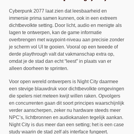
Cyberpunk 2077 laat zien dat leesbaarheid en
immersie prima samen kunnen, ook in een extreem
dichtbevolkte setting. Door licht, audio en menigte als
lagen te ontwerpen, kan de game informatie
overbrengen met waypoint-niveau aan precisie zonder
je scherm vol UI te gooien. Vooral op een tweede of
derde playthrough valt dat vakmanschap extra op,
omdat je de stad dan echt “leest” in plaats van er
alleen doorheen te sprinten.
Voor open wereld ontwerpers is Night City daarmee
een stevige blauwdruk voor dichtbevolkte omgevingen
die spelers niet meteen kwijt willen raken. Opvolgers
en concurrenten gaan dit soort principes waarschijnlijk
verder aanscherpen, zeker nu hardware steeds meer
NPC’s, lichtbronnen en audiokanalen tegelijk aankan.
Night City is dus meer dan een setting; het is een case
study waarin de stad zelf als interface fungeert.