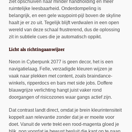
ziet opschuiven naar minder handholding en meer
ruimtelijke leesbaarheid. Onderdompeling is
belangrijk, en een gele waypoint-pijl boven de skyline
haalt je er zo uit. Tegelijk blijft verdwalen in een open
wereld van deze schaal frustrerend, dus de oplossing
zit in subtiele cues die je automatisch oppikt.
Licht als richtingaanwijzer
Neon in Cyberpunk 2077 is geen decor, het is een
navigatielaag. Felle, verzadigde kleuren wijzen je
vaak naar plekken met content, zoals braindance-
winkels, ripperdocs en bars met side jobs. Doffere
blauwgrijze verlichting hangt juist vaker rond
doorgangen of risicozones waar gangs actief zijn.
Dat contrast landt direct, omdat je brein kleurintensiteit
koppelt aan relevantie zonder dat je er moeite voor
doet. Vanuit de verte trekt een rood-magenta gloed je
blik, nog voordat je bewust besluit die kant op te gaan.