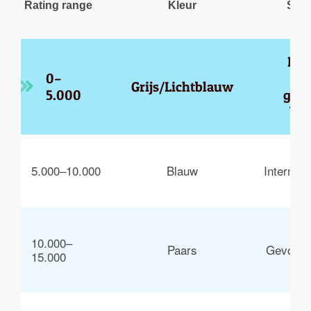
Rating range
Kleur
Skil
Beg
0–
Grijs/Lichtblauw
5.000
gevo
beg
5.000–10.000
Blauw
Intermed
10.000–
Paars
Gevorde
15.000