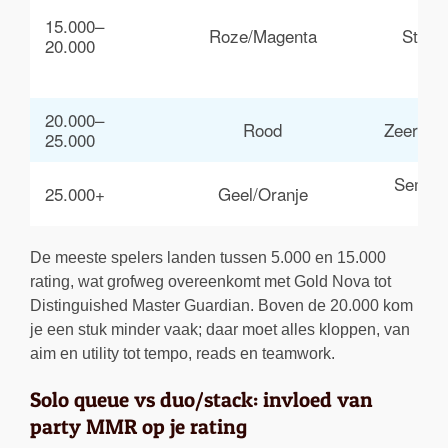
15.000–
Roze/Magenta
Sterk
20.000
20.000–
Rood
Zeer ste
25.000
Semi-pr
25.000+
Geel/Oranje
n
De meeste spelers landen tussen 5.000 en 15.000
rating, wat grofweg overeenkomt met Gold Nova tot
Distinguished Master Guardian. Boven de 20.000 kom
je een stuk minder vaak; daar moet alles kloppen, van
aim en utility tot tempo, reads en teamwork.
Solo queue vs duo/stack: invloed van
party MMR op je rating