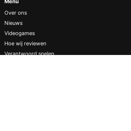
Menu
Over ons
Nieuws
Videogames
Hoe wij reviewen
Verantwoord spelen
Contentstandaarden
Veelgestelde vragen
Contact
Sitemap
Disclaimer
Privacyverklaring
CRUKS eerder opzeggen