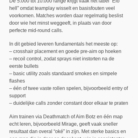
De 5.000 tot 10.000 range krijgt vaak het label “Elo
hell” omdat teamplay wisselt en basisfouten veel
voorkomen. Matches worden daar regelmatig beslist
door wie het minst weggeeft, in plaats van door
perfecte mid-round calls.
In dit gebied leveren fundamentals het meeste op:
– crosshair placement en goede pre-aim op hoeken
– recoil control, zodat sprays niet instorten na de
eerste bullets
– basic utility zoals standaard smokes en simpele
flashes
– één of twee vaste rollen spelen, bijvoorbeeld entry of
support
– duidelijke calls zonder constant door elkaar te praten
Aim trainen via Deathmatch of Aim Botz en één map
echt leren, bijvoorbeeld Mirage, geeft vaak sneller
resultaat dan overal “oké” in zijn. Met sterke basics en