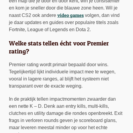
een map die je door en door kent, win je consistenter
en kom je sneller door die blauwe zone heen. Wil je
video games
naast CS2 ook andere
volgen, dan vind
je daar updates en guides over populaire titels zoals
Fortnite, League of Legends en Dota 2.
Welke stats tellen écht voor Premier
rating?
Premier rating wordt primair bepaald door wins.
Tegelijkertijd lijkt individuele impact mee te wegen,
vooral in lagere ranges, al blijft het systeem niet
transparant over de exacte weging.
In de praktijk tellen impactmomenten zwaarder dan
een nette K – D. Denk aan entry kills, multi-kills,
clutches en utility damage die rondes openbreekt. Exit
frags in verloren rounds geven je scoreboard glans,
maar leveren meestal minder op voor het echte