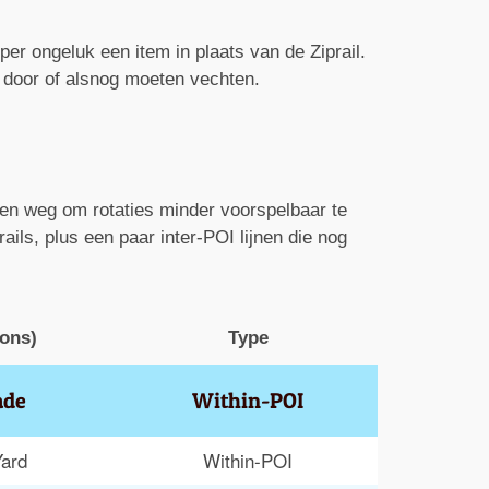
o per ongeluk een item in plaats van de Ziprail.
ig door of alsnog moeten vechten.
gen weg om rotaties minder voorspelbaar te
ils, plus een paar inter-POI lijnen die nog
ions)
Type
ade
Within-POI
Yard
Within-POI