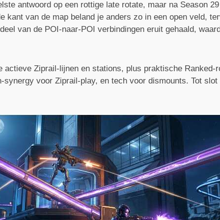
elste antwoord op een rottige late rotate, maar na Season 29
de kant van de map beland je anders zo in een open veld, te
eel van de POI-naar-POI verbindingen eruit gehaald, waardo
e actieve Ziprail-lijnen en stations, plus praktische Ranked-ro
synergy voor Ziprail-play, en tech voor dismounts. Tot slot s