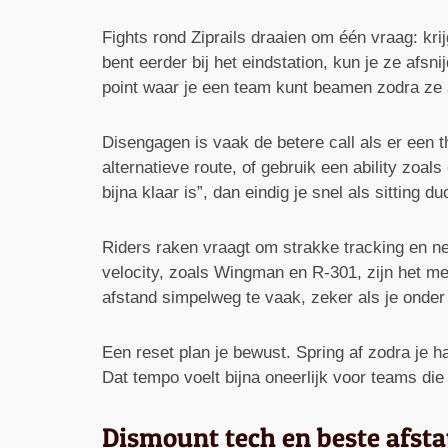
Fights rond Ziprails draaien om één vraag: krij
bent eerder bij het eindstation, kun je ze afs
point waar je een team kunt beamen zodra z
Disengagen is vaak de betere call als er een t
alternatieve route, of gebruik een ability zoal
bijna klaar is”, dan eindig je snel als sitting du
Riders raken vraagt om strakke tracking en net
velocity, zoals Wingman en R-301, zijn het me
afstand simpelweg te vaak, zeker als je onde
Een reset plan je bewust. Spring af zodra je ha
Dat tempo voelt bijna oneerlijk voor teams die
Dismount tech en beste afst