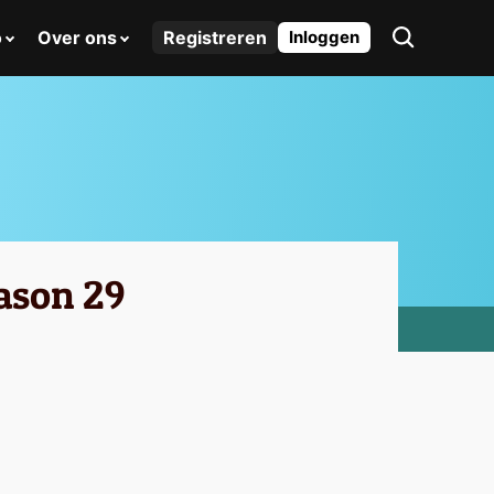
o
Over ons
Registreren
Inloggen
eason 29