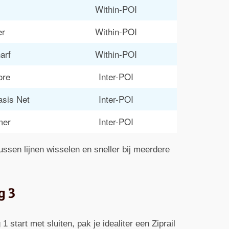
Within-POI
er
Within-POI
arf
Within-POI
ore
Inter-POI
asis Net
Inter-POI
mer
Inter-POI
ussen lijnen wisselen en sneller bij meerdere
g 3
 start met sluiten, pak je idealiter een Ziprail