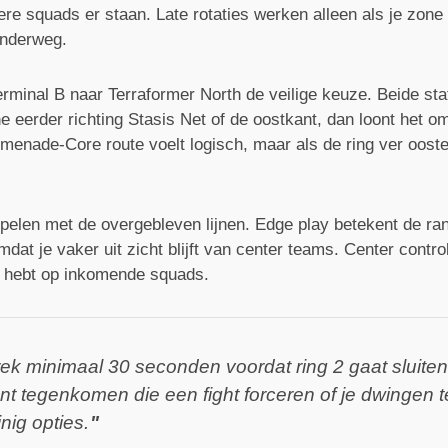
re squads er staan. Late rotaties werken alleen als je zone 
onderweg.
rminal B naar Terraformer North de veilige keuze. Beide stat
e eerder richting Stasis Net of de oostkant, dan loont het o
menade-Core route voelt logisch, maar als de ring ver oosteli
pelen met de overgebleven lijnen. Edge play betekent de ran
at je vaker uit zicht blijft van center teams. Center contro
s hebt op inkomende squads.
rek minimaal 30 seconden voordat ring 2 gaat sluiten a
nt tegenkomen die een fight forceren of je dwingen 
inig opties.