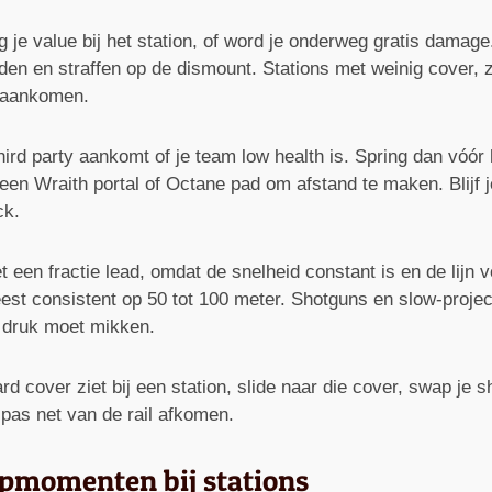
g je value bij het station, of word je onderweg gratis damage
nijden en straffen op de dismount. Stations met weinig cover
e aankomen.
hird party aankomt of je team low health is. Spring dan vóór
s een Wraith portal of Octane pad om afstand te maken. Blijf 
ck.
 een fractie lead, omdat de snelheid constant is en de lijn 
est consistent op 50 tot 100 meter. Shotguns en slow-projec
r druk moet mikken.
rd cover ziet bij een station, slide naar die cover, swap je s
 pas net van de rail afkomen.
apmomenten bij stations