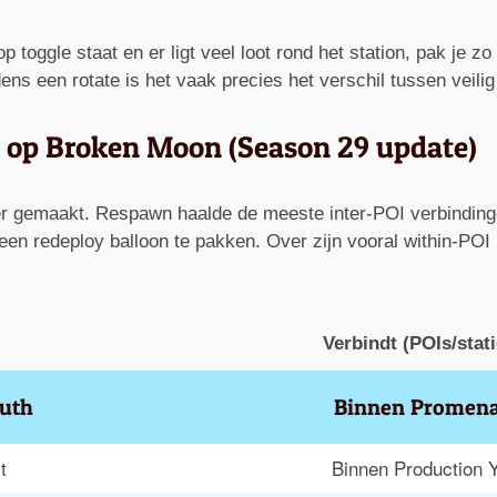
 op toggle staat en er ligt veel loot rond het station, pak je z
dens een rotate is het vaak precies het verschil tussen veil
ons op Broken Moon (Season 29 update)
iner gemaakt. Respawn haalde de meeste inter-POI verbindin
n redeploy balloon te pakken. Over zijn vooral within-POI ra
Verbindt (POIs/stat
uth
Binnen Promen
t
Binnen Production 