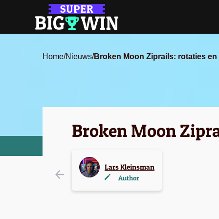
Home
/
Nieuws
/
Broken Moon Ziprails: rotaties e
Broken Moon Ziprai
Lars Kleinsman
Author