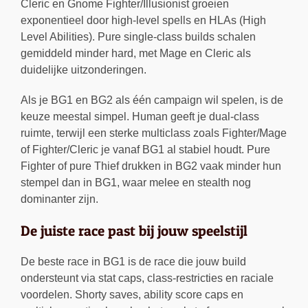
Cleric en Gnome Fighter/Illusionist groeien
exponentieel door high-level spells en HLAs (High
Level Abilities). Pure single-class builds schalen
gemiddeld minder hard, met Mage en Cleric als
duidelijke uitzonderingen.
Als je BG1 en BG2 als één campaign wil spelen, is de
keuze meestal simpel. Human geeft je dual-class
ruimte, terwijl een sterke multiclass zoals Fighter/Mage
of Fighter/Cleric je vanaf BG1 al stabiel houdt. Pure
Fighter of pure Thief drukken in BG2 vaak minder hun
stempel dan in BG1, waar melee en stealth nog
dominanter zijn.
De juiste race past bij jouw speelstijl
De beste race in BG1 is de race die jouw build
ondersteunt via stat caps, class-restricties en raciale
voordelen. Shorty saves, ability score caps en