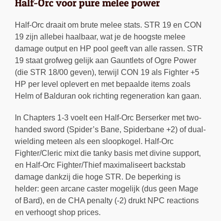
Half-Orc voor pure melee power
Half-Orc draait om brute melee stats. STR 19 en CON
19 zijn allebei haalbaar, wat je de hoogste melee
damage output en HP pool geeft van alle rassen. STR
19 staat grofweg gelijk aan Gauntlets of Ogre Power
(die STR 18/00 geven), terwijl CON 19 als Fighter +5
HP per level oplevert en met bepaalde items zoals
Helm of Balduran ook richting regeneration kan gaan.
In Chapters 1-3 voelt een Half-Orc Berserker met two-
handed sword (Spider’s Bane, Spiderbane +2) of dual-
wielding meteen als een sloopkogel. Half-Orc
Fighter/Cleric mixt die tanky basis met divine support,
en Half-Orc Fighter/Thief maximaliseert backstab
damage dankzij die hoge STR. De beperking is
helder: geen arcane caster mogelijk (dus geen Mage
of Bard), en de CHA penalty (-2) drukt NPC reactions
en verhoogt shop prices.