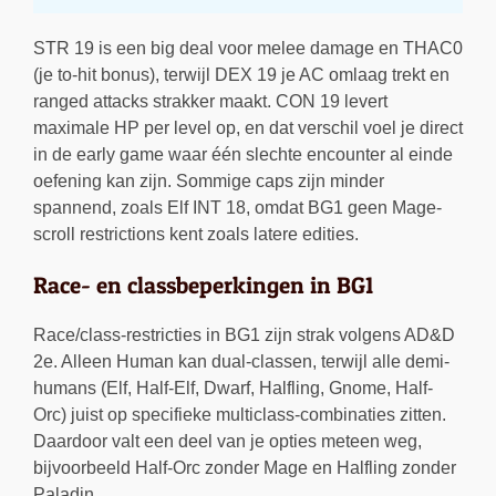
STR 19 is een big deal voor melee damage en THAC0
(je to-hit bonus), terwijl DEX 19 je AC omlaag trekt en
ranged attacks strakker maakt. CON 19 levert
maximale HP per level op, en dat verschil voel je direct
in de early game waar één slechte encounter al einde
oefening kan zijn. Sommige caps zijn minder
spannend, zoals Elf INT 18, omdat BG1 geen Mage-
scroll restrictions kent zoals latere edities.
Race- en classbeperkingen in BG1
Race/class-restricties in BG1 zijn strak volgens AD&D
2e. Alleen Human kan dual-classen, terwijl alle demi-
humans (Elf, Half-Elf, Dwarf, Halfling, Gnome, Half-
Orc) juist op specifieke multiclass-combinaties zitten.
Daardoor valt een deel van je opties meteen weg,
bijvoorbeeld Half-Orc zonder Mage en Halfling zonder
Paladin.