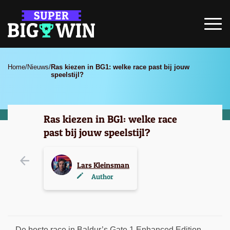
Home
/
Nieuws
/
Ras kiezen in BG1: welke race past bij jouw
speelstijl?
Ras kiezen in BG1: welke race
past bij jouw speelstijl?
Lars Kleinsman
Author
De beste race in Baldur’s Gate 1 Enhanced Edition