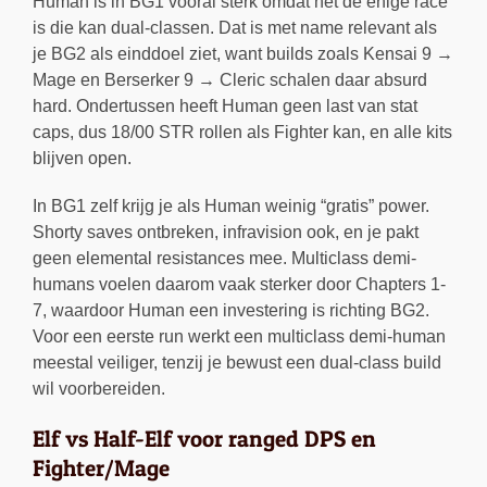
Human is in BG1 vooral sterk omdat het de enige race
is die kan dual-classen. Dat is met name relevant als
je BG2 als einddoel ziet, want builds zoals Kensai 9 →
Mage en Berserker 9 → Cleric schalen daar absurd
hard. Ondertussen heeft Human geen last van stat
caps, dus 18/00 STR rollen als Fighter kan, en alle kits
blijven open.
In BG1 zelf krijg je als Human weinig “gratis” power.
Shorty saves ontbreken, infravision ook, en je pakt
geen elemental resistances mee. Multiclass demi-
humans voelen daarom vaak sterker door Chapters 1-
7, waardoor Human een investering is richting BG2.
Voor een eerste run werkt een multiclass demi-human
meestal veiliger, tenzij je bewust een dual-class build
wil voorbereiden.
Elf vs Half-Elf voor ranged DPS en
Fighter/Mage