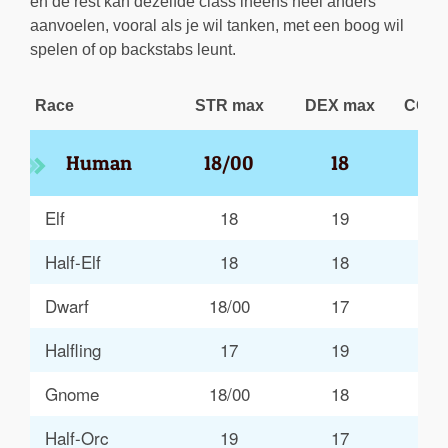
en de rest kan dezelfde class ineens heel anders
aanvoelen, vooral als je wil tanken, met een boog wil
spelen of op backstabs leunt.
Race
STR max
DEX max
CON 
Human
18/00
18
1
Elf
18
19
1
Half-Elf
18
18
1
Dwarf
18/00
17
1
Halfling
17
19
1
Gnome
18/00
18
1
Half-Orc
19
17
1