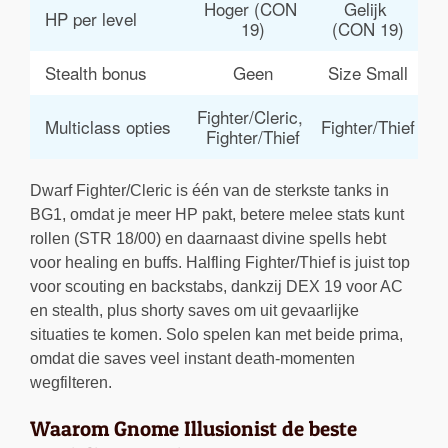
Hoger (CON 
Gelijk 
HP per level
19)
(CON 19)
Stealth bonus
Geen
Size Small
Fighter/Cleric, 
Multiclass opties
Fighter/Thief
Fighter/Thief
Dwarf Fighter/Cleric is één van de sterkste tanks in
BG1, omdat je meer HP pakt, betere melee stats kunt
rollen (STR 18/00) en daarnaast divine spells hebt
voor healing en buffs. Halfling Fighter/Thief is juist top
voor scouting en backstabs, dankzij DEX 19 voor AC
en stealth, plus shorty saves om uit gevaarlijke
situaties te komen. Solo spelen kan met beide prima,
omdat die saves veel instant death-momenten
wegfilteren.
Waarom Gnome Illusionist de beste