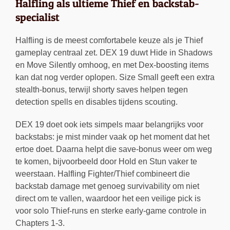
Halfling als ultieme Thief en backstab-
specialist
Halfling is de meest comfortabele keuze als je Thief
gameplay centraal zet. DEX 19 duwt Hide in Shadows
en Move Silently omhoog, en met Dex-boosting items
kan dat nog verder oplopen. Size Small geeft een extra
stealth-bonus, terwijl shorty saves helpen tegen
detection spells en disables tijdens scouting.
DEX 19 doet ook iets simpels maar belangrijks voor
backstabs: je mist minder vaak op het moment dat het
ertoe doet. Daarna helpt die save-bonus weer om weg
te komen, bijvoorbeeld door Hold en Stun vaker te
weerstaan. Halfling Fighter/Thief combineert die
backstab damage met genoeg survivability om niet
direct om te vallen, waardoor het een veilige pick is
voor solo Thief-runs en sterke early-game controle in
Chapters 1-3.