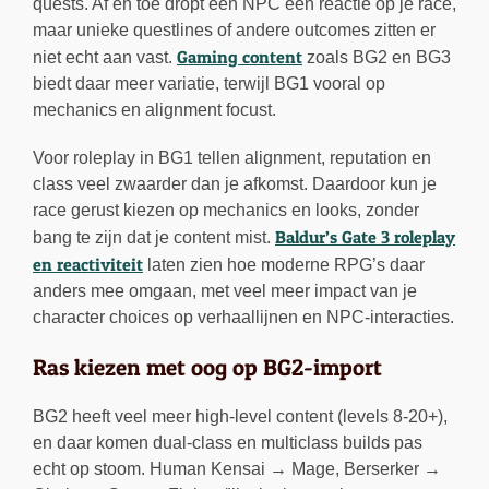
quests. Af en toe dropt een NPC een reactie op je race,
maar unieke questlines of andere outcomes zitten er
Gaming content
niet echt aan vast.
zoals BG2 en BG3
biedt daar meer variatie, terwijl BG1 vooral op
mechanics en alignment focust.
Voor roleplay in BG1 tellen alignment, reputation en
class veel zwaarder dan je afkomst. Daardoor kun je
race gerust kiezen op mechanics en looks, zonder
Baldur’s Gate 3 roleplay
bang te zijn dat je content mist.
en reactiviteit
laten zien hoe moderne RPG’s daar
anders mee omgaan, met veel meer impact van je
character choices op verhaallijnen en NPC-interacties.
Ras kiezen met oog op BG2-import
BG2 heeft veel meer high-level content (levels 8-20+),
en daar komen dual-class en multiclass builds pas
echt op stoom. Human Kensai → Mage, Berserker →