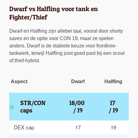
Dwarf vs Halfling voor tank en
Fighter/Thief
Dwarf en Halfling zijn allebei taai, vooral door shorty
saves en de optie voor CON 19, maar ze spelen
anders. Dwarf is de stabiele keuze voor frontlinie-
tankwerk, terwijl Halfling juist goed past bij een scout
of thief-hybrid.
Aspect
Dwarf
Halfling
STR/CON 
18/00 
17 
caps
/ 19
/ 19
DEX cap
17
19