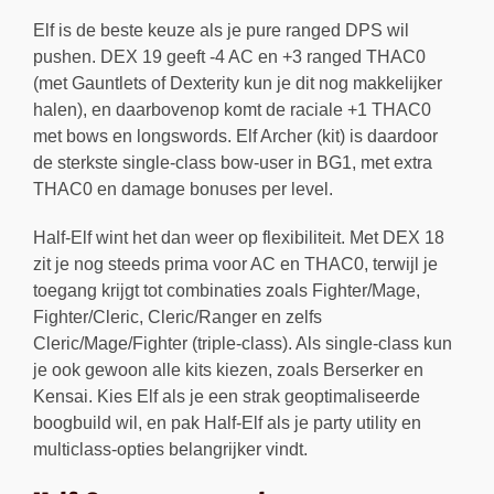
Elf is de beste keuze als je pure ranged DPS wil
pushen. DEX 19 geeft -4 AC en +3 ranged THAC0
(met Gauntlets of Dexterity kun je dit nog makkelijker
halen), en daarbovenop komt de raciale +1 THAC0
met bows en longswords. Elf Archer (kit) is daardoor
de sterkste single-class bow-user in BG1, met extra
THAC0 en damage bonuses per level.
Half-Elf wint het dan weer op flexibiliteit. Met DEX 18
zit je nog steeds prima voor AC en THAC0, terwijl je
toegang krijgt tot combinaties zoals Fighter/Mage,
Fighter/Cleric, Cleric/Ranger en zelfs
Cleric/Mage/Fighter (triple-class). Als single-class kun
je ook gewoon alle kits kiezen, zoals Berserker en
Kensai. Kies Elf als je een strak geoptimaliseerde
boogbuild wil, en pak Half-Elf als je party utility en
multiclass-opties belangrijker vindt.