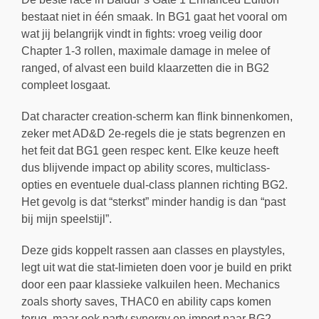
bestaat niet in één smaak. In BG1 gaat het vooral om
wat jij belangrijk vindt in fights: vroeg veilig door
Chapter 1-3 rollen, maximale damage in melee of
ranged, of alvast een build klaarzetten die in BG2
compleet losgaat.
Dat character creation-scherm kan flink binnenkomen,
zeker met AD&D 2e-regels die je stats begrenzen en
het feit dat BG1 geen respec kent. Elke keuze heeft
dus blijvende impact op ability scores, multiclass-
opties en eventuele dual-class plannen richting BG2.
Het gevolg is dat “sterkst” minder handig is dan “past
bij mijn speelstijl”.
Deze gids koppelt rassen aan classes en playstyles,
legt uit wat die stat-limieten doen voor je build en prikt
door een paar klassieke valkuilen heen. Mechanics
zoals shorty saves, THAC0 en ability caps komen
terug, maar ook party synergy en import naar BG2,