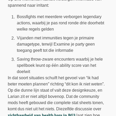
spannend naar irritant:
Bossfights met meerdere verborgen legendary
actions, waarbij je pas rond ronde drie doorhebt
welke regels gelden
Vijanden met immunities tegen je primaire
damagetype, terwijl Examine je party geen
toegang geeft tot die informatie
Saving throw-zware encounters waarbij je hele
spellboek leunt op één ability score van het
doelwit
In dat soort situaties schuift het gevoel van “ik had
beter moeten plannen” richting “dit kon ik niet weten”.
Op die dunne lijn staat of valt deze designkeuze, en
Larian zit er niet altijd bovenop. Dat de community
mods heeft gebouwd die complete stat sheets tonen,
komt dus niet uit het niets. Diezelfde discussie over
zichtbaarheid van health bars in BG3
laat zien hoe