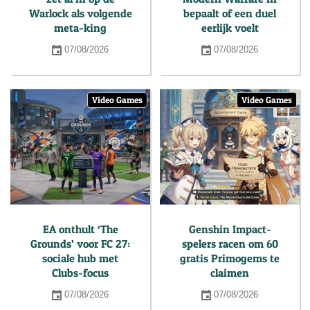
Warlock als volgende
bepaalt of een duel
meta-king
eerlijk voelt
07/08/2026
07/08/2026
Video Games
Video Games
EA onthult ‘The
Genshin Impact-
Grounds’ voor FC 27:
spelers racen om 60
sociale hub met
gratis Primogems te
Clubs-focus
claimen
07/08/2026
07/08/2026