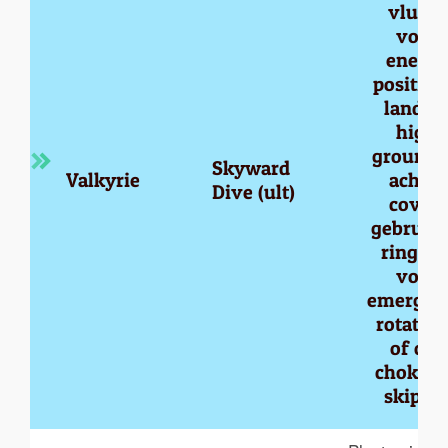
vlucht
voor 
enemy
position
land op
high 
ground o
Skyward 
Valkyrie
achter
Dive (ult)
cover;
gebruik 
ring 2/
voor 
emergen
rotation
of om 
chokes t
skippe