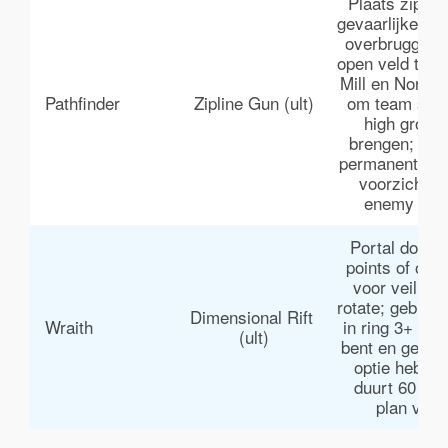
Plaats ziplin
gevaarlijke ch
overbruggen (
open veld tuss
Mill en North P
Pathfinder
Zipline Gun (ult)
om team snel
high ground
brengen; zipli
permanent du
voorzichtig
enemy geb
Portal door 
points of ope
voor veilige
rotate; gebruik
Dimensional Rift 
Wraith
in ring 3+ als 
(ult)
bent en geen 
optie hebt; p
duurt 60 sec
plan vooru