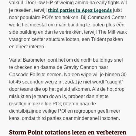
valkuil. Door low HP of weinig ammo na early fights wil
third parties in Apex Legends
je resetten, terwijl
juist
naar populaire POI’s toe trekken. Bij Command Center
werkt het meestal om main building te looten plus één
side building en dan te vertrekken, terwijl The Mill vaak
vraagt om center structure looten, een Trident pakken
en direct roteren.
Vanaf Barometer loont het om de north buildings snel
te checken en daarna de Gravity Cannon naar
Cascade Falls te nemen. Na een wipe wil je binnen 30
tot 45 seconden weg zijn, zodat je niet wordt “caught”
door teams die op het geluid afkomen. Als de hot drop
mislukt en je team down is, probeer dan niet te
resetten in dezelfde POI; roteren naar de
dichtstbijzijnde veilige POI en regroupen geeft meer
kans, omdat third parties daar minder snel instorten.
Storm Point rotations leren en verbeteren