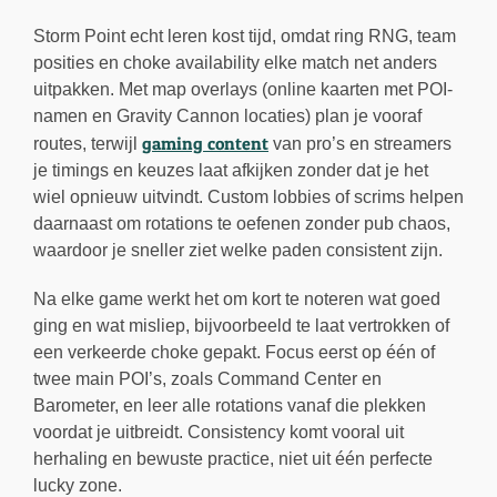
Storm Point echt leren kost tijd, omdat ring RNG, team
posities en choke availability elke match net anders
uitpakken. Met map overlays (online kaarten met POI-
namen en Gravity Cannon locaties) plan je vooraf
gaming content
routes, terwijl
van pro’s en streamers
je timings en keuzes laat afkijken zonder dat je het
wiel opnieuw uitvindt. Custom lobbies of scrims helpen
daarnaast om rotations te oefenen zonder pub chaos,
waardoor je sneller ziet welke paden consistent zijn.
Na elke game werkt het om kort te noteren wat goed
ging en wat misliep, bijvoorbeeld te laat vertrokken of
een verkeerde choke gepakt. Focus eerst op één of
twee main POI’s, zoals Command Center en
Barometer, en leer alle rotations vanaf die plekken
voordat je uitbreidt. Consistency komt vooral uit
herhaling en bewuste practice, niet uit één perfecte
lucky zone.