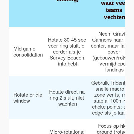
waar veel 
teams 
vechten
Neem Gravity 
Rotate 30-45 sec 
Cannons naar zon
voor ring sluit, of 
center, maar land o
Mid game 
eerder als je 
cover 
consolidation
Survey Beacon 
(gebouwen/rotsen)
info hebt
vermijd open 
landings
Gebruik Trident voo
snelle macro als 
Rotate direct na 
Rotate or die 
zone ver is, maar
ring 2 sluit, niet 
window
stap af 100m voor
wachten
choke points; spee
edge als je laat be
Focus op high 
Micro-rotations: 
ground (rotsen, 