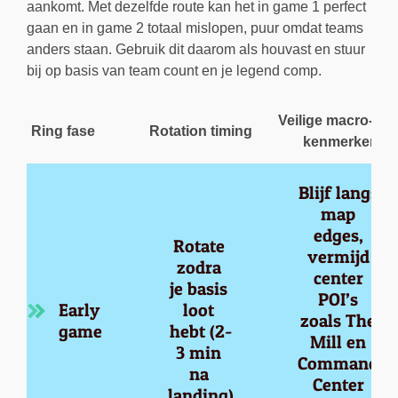
aankomt. Met dezelfde route kan het in game 1 perfect
gaan en in game 2 totaal mislopen, puur omdat teams
anders staan. Gebruik dit daarom als houvast en stuur
bij op basis van team count en je legend comp.
Veilige macro-pat
Ring fase
Rotation timing
kenmerken
Blijf langs 
map 
edges, 
Rotate 
vermijd 
zodra 
center 
je basis 
POI’s 
Early 
loot 
zoals The 
game
hebt (2-
Mill en 
3 min 
Command 
na 
Center 
landing)