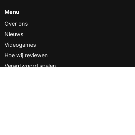
Menu
Over ons
Nieuws
Videogames
Hoe wij reviewen
Verantwoord spelen
Contentstandaarden
Veelgestelde vragen
Contact
Sitemap
Disclaimer
Privacyverklaring