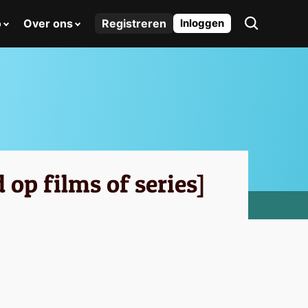
o
Over ons
Registreren
Inloggen
 op films of series]