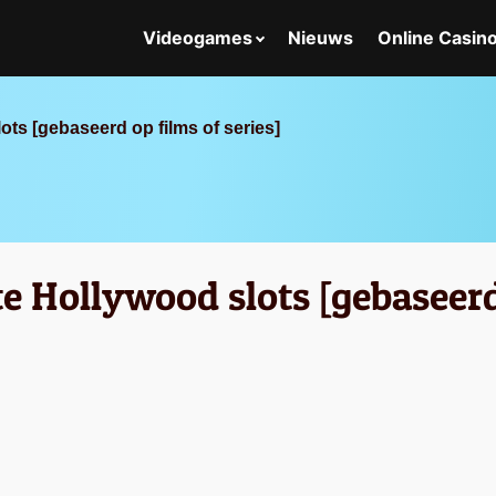
Videogames
Nieuws
Online Casin
lots [gebaseerd op films of series]
ste Hollywood slots [gebaseerd