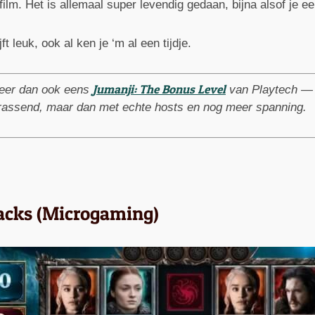
film. Het is allemaal super levendig gedaan, bijna alsof je e
t leuk, ook al ken je ‘m al een tijdje.
Jumanji: The Bonus Level
beer dan ook eens
van Playtech — 
rrassend, maar dan met echte hosts en nog meer spanning.
acks (Microgaming)