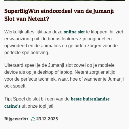
SuperBigWin eindoordeel van de Jumanji
Slot van Netent?
online slot
Werkelijk alles lijkt aan deze
te kloppen: hij ziet
er waanzinnig uit, de bonus features zijn origineel en
opwindend en de animaties en geluiden zorgen voor de
perfecte spelbeleving.
Uiteraard speel je de Jumanji slot zowel op je mobiele
device als op je desktop of laptop. Netent zorgt er altijd
voor de perfecte techniek, waar, hoe of wanneer je Jumanji
ook speelt.
beste buitenlandse
Tip; Speel de slot bij een van de
casino’s
uit onze toplijst!
Bijgewerkt:
23.12.2025