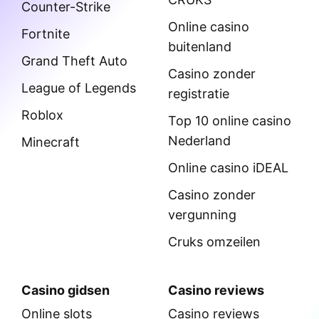
Counter-Strike
Online casino
Fortnite
buitenland
Grand Theft Auto
Casino zonder
League of Legends
registratie
Roblox
Top 10 online casino
Nederland
Minecraft
Online casino iDEAL
Casino zonder
vergunning
Cruks omzeilen
Casino gidsen
Casino reviews
Online slots
Casino reviews