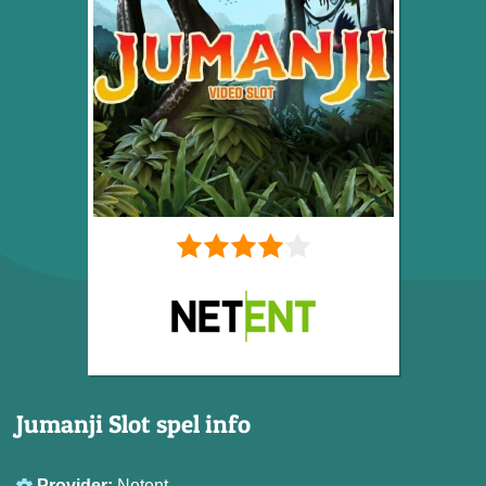
Jumanji Slot spel info
Provider:
Netent