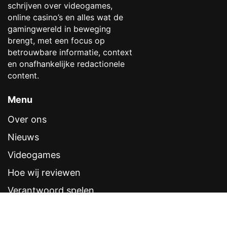
schrijven over videogames,
online casino’s en alles wat de
gamingwereld in beweging
brengt, met een focus op
betrouwbare informatie, context
en onafhankelijke redactionele
content.
Menu
Over ons
Nieuws
Videogames
Hoe wij reviewen
Verantwoord spelen
Contentstandaarden
Veelgestelde vragen