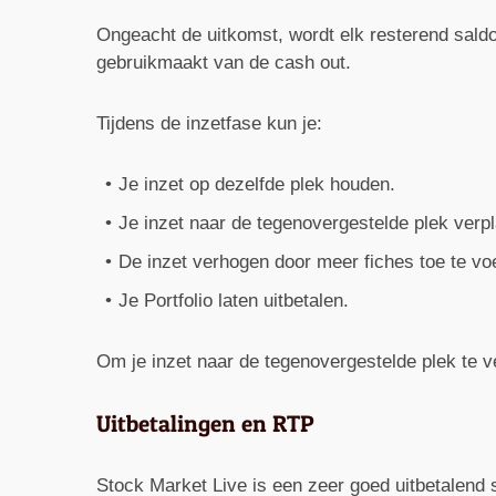
Ongeacht de uitkomst, wordt elk resterend saldo 
gebruikmaakt van de cash out.
Tijdens de inzetfase kun je:
Je inzet op dezelfde plek houden.
Je inzet naar de tegenovergestelde plek verp
De inzet verhogen door meer fiches toe te vo
Je Portfolio laten uitbetalen.
Om je inzet naar de tegenovergestelde plek te ve
Uitbetalingen en RTP
Stock Market Live is een zeer goed uitbetalend