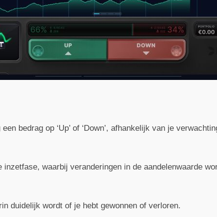
g een bedrag op ‘Up’ of ‘Down’, afhankelijk van je verwacht
e inzetfase, waarbij veranderingen in de aandelenwaarde w
in duidelijk wordt of je hebt gewonnen of verloren.