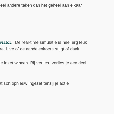
veel andere taken dan het geheel aan elkaar
viator
. De real-time simulatie is heel erg leuk
et Live of de aandelenkoers stijgt of daalt.
 inzet winnen. Bij verlies, verlies je een deel
tisch opnieuw ingezet tenzij je actie