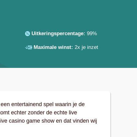
Uitkeringspercentage:
99%
Maximale winst:
2x je inzet
een entertainend spel waarin je de
omt echter zonder de echte live
live casino game show en dat vinden wij