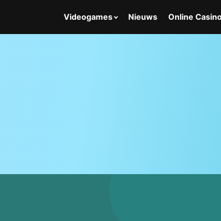
Videogames
Nieuws
Online Casin