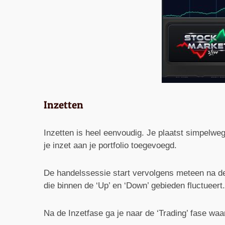
Inzetten
Inzetten is heel eenvoudig. Je plaatst simpelwe
je inzet aan je portfolio toegevoegd.
De handelssessie start vervolgens meteen na d
die binnen de ‘Up’ en ‘Down’ gebieden fluctueert.
Na de Inzetfase ga je naar de ‘Trading’ fase waar