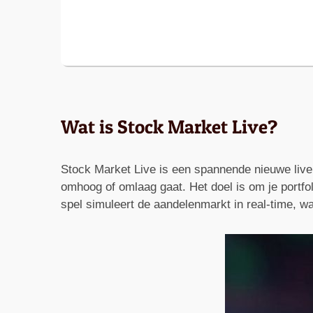
Wat is Stock Market Live?
Stock Market Live is een spannende nieuwe li
omhoog of omlaag gaat. Het doel is om je portfol
spel simuleert de aandelenmarkt in real-time, waa