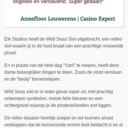
origineel en verslavend. Super gedaan!”
Annefloor Louwerens | Casino Expert
Elk Studios heeft de Wild Seas Slot uitgebracht, een video
slot waarin jij in de huid kruipt van een prachtige vrouwelijk
piraat.
En in plaats van de hele dag “Yarr!” te roepen, heeft deze
dame belangrijker dingen te doen. Zoals de vloot verslaan
en de “booty” binnenslepen.
Wild Seas ziet er in ieder geval super uit, met prachtig
ontworpen symbolen, mooie felle kleuren en een
achtergrond waarop je de pirateneilanden ziet liggen.
De rollen draaien heerlijk soepel en we kunnen alvast
verklappen dat de bonusronde enorm leuk bedacht is en al