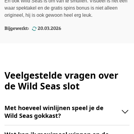
En ook Wild Seas is om van te smullen. Visueel is het een
waar spektakel en de gratis spins bonus is niet alleen
origineel, hij is ook gewoon heel erg leuk.
Bijgewerkt:
20.03.2026
Veelgestelde vragen over
de Wild Seas slot
Met hoeveel winlijnen speel je de
Wild Seas gokkast?