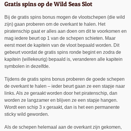
Gratis spins op de Wild Seas Slot
Bij de gratis spins bonus mogen de vlootschepen (die wild
zijn) gaan proberen om de overkant te halen. Het
piratenschip gaat er alles aan doen om dit te voorkomen en
mag iedere beurt op 1 van de schepen schieten. Maar
eerst moet de kapitein van de vloot bepaald worden. Dit
gebeurt voordat de gratis spins ronde begint en zodra de
kapitein (willekeurig) bepaald is, veranderen alle kapitein
symbolen in dezelfde.
Tijdens de gratis spins bonus proberen de goede schepen
de overkant te halen – ieder beurt gaan ze een stapje naar
links. Als ze geraakt worden door het piratenschip, dan
worden ze langzamer en blijven ze een stapje hangen.
Wordt een schip 3 x geraakt, dan is het een permanente
sticky wild geworden.
Als de schepen helemaal aan de overkant zijn gekomen,