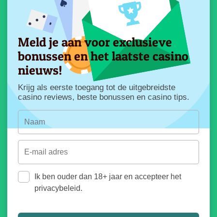
Meld je aan voor exclusieve
bonussen en het laatste casino
nieuws!
Krijg als eerste toegang tot de uitgebreidste
casino reviews, beste bonussen en casino tips.
Ik ben ouder dan 18+ jaar en accepteer het
privacybeleid.