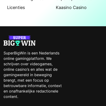
Licenties
Kaasino Casino
SuperBigWin is een Nederlands
online gamingplatform. We
schrijven over videogames,
online casino’s en alles wat de
gamingwereld in beweging
brengt, met een focus op
betrouwbare informatie, context
en onafhankelijke redactionele
content.