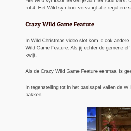
Het Wild symbool herken je aan het rode kerst ca
rol 4. Het Wild symbool vervangt alle reguliere 
Crazy Wild Game Feature
In Wild Christmas video slot kom je ook andere k
Wild Game Feature. Als jij echter de gemene elf 
kwijt.
Als de Crazy Wild Game Feature eenmaal is geact
In tegenstelling tot in het basisspel vallen de Wi
pakken.