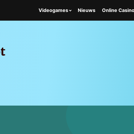
Videogames
Nieuws
Online Casin
t