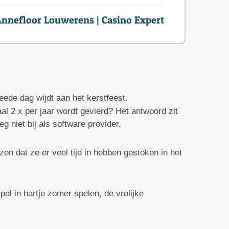
nnefloor Louwerens | Casino Expert
ede dag wijdt aan het kerstfeest.
l 2 x per jaar wordt gevierd? Het antwoord zit
g niet bij als software provider.
en dat ze er veel tijd in hebben gestoken in het
spel in hartje zomer spelen, de vrolijke