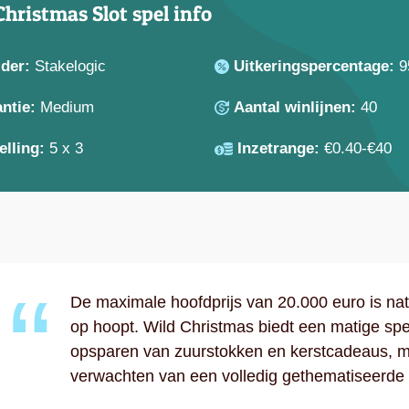
hristmas Slot spel info
ider:
Stakelogic
Uitkeringspercentage:
9
antie:
Medium
Aantal winlijnen:
40
elling:
5 x 3
Inzetrange:
€0.40-€40
“
De maximale hoofdprijs van 20.000 euro is natu
op hoopt. Wild Christmas biedt een matige spel
opsparen van zuurstokken en kerstcadeaus, ma
verwachten van een volledig gethematiseerde 