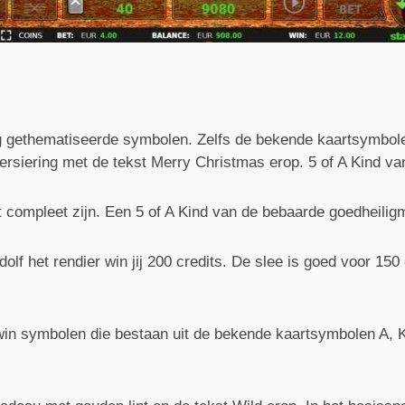
dig gethematiseerde symbolen. Zelfs de bekende kaartsymbole
ersiering met de tekst Merry Christmas erop. 5 of A Kind van
compleet zijn. Een 5 of A Kind van de bebaarde goedheiligma
lf het rendier win jij 200 credits. De slee is goed voor 150 
in symbolen die bestaan uit de bekende kaartsymbolen A, K,