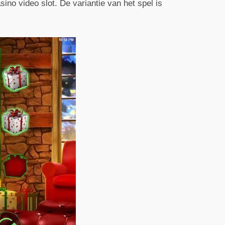
ino video slot. De variantie van het spel is