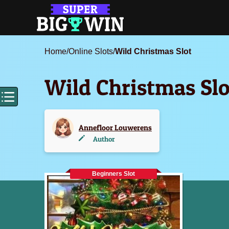
Home
/
Online Slots
/
Wild Christmas Slot
Wild Christmas Slo
Annefloor Louwerens
Author
Beginners Slot