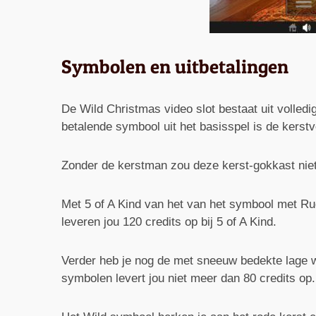
Symbolen en uitbetalingen
De Wild Christmas video slot bestaat uit volle
betalende symbool uit het basisspel is de kerstv
Zonder de kerstman zou deze kerst-gokkast niet 
Met 5 of A Kind van het van het symbool met Rudo
leveren jou 120 credits op bij 5 of A Kind.
Verder heb je nog de met sneeuw bedekte lage w
symbolen levert jou niet meer dan 80 credits op.