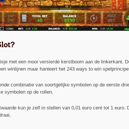
Slot?
isje met een mooi versierde kerstboom aan de linkerkant. De
geen winlijnen maar hanteert het 243 ways to win spelprincipe
nende combinatie van soortgelijke symbolen op de eerste drie, 
ke symbolen op de rollen.
aarde kun je zelf in stellen van 0,01 euro cent tot 1 euro.
draai.