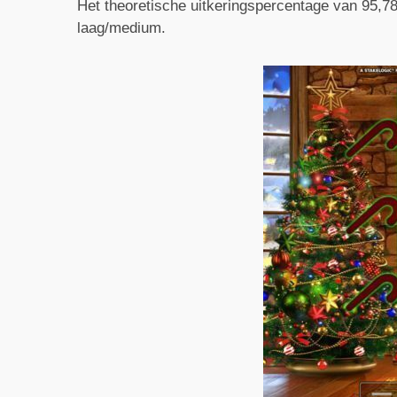
Het theoretische uitkeringspercentage van 95,78 
laag/medium.