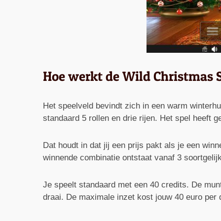
Hoe werkt de Wild Christmas 
Het speelveld bevindt zich in een warm winterhu
standaard 5 rollen en drie rijen. Het spel heeft 
Dat houdt in dat jij een prijs pakt als je een win
winnende combinatie ontstaat vanaf 3 soortgelij
Je speelt standaard met een 40 credits. De muntw
draai. De maximale inzet kost jouw 40 euro per 