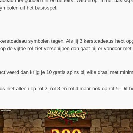
deau met gouden lint en de tekst Wild erop. In het basisspel
symbolen uit het basisspel.
erstcadeau symbolen tegen. Als jij 3 kerstcadeaus hebt opge
op de vijfde rol ziet verschijnen dan gaat hij er vandoor me
iveerd dan krijg je 10 gratis spins bij elke draai met minim
lds niet alleen op rol 2, rol 3 en rol 4 maar ook op rol 5. Dit