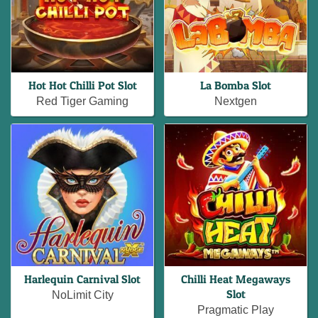
Hot Hot Chilli Pot Slot
La Bomba Slot
Red Tiger Gaming
Nextgen
Harlequin Carnival Slot
Chilli Heat Megaways
Slot
NoLimit City
Pragmatic Play