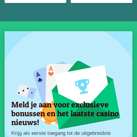
Meld je aan voor exclusieve
bonussen en het laatste casino
nieuws!
Krijg als eerste toegang tot de uitgebreidste