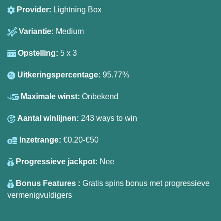
Provider:
Lightning Box
Variantie:
Medium
Opstelling:
5 x 3
Uitkeringspercentage:
95.77%
Maximale winst:
Onbekend
Aantal winlijnen:
243 ways to win
Inzetrange:
€0.20-€50
Progressieve jackpot:
Nee
Bonus Features :
Gratis spins bonus met progressieve
vermenigvuldigers