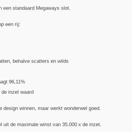
en een standaard Megaways slot.
p een rij:
ten, behalve scatters en wilds
i
aagt 96,11%
 de inzet waard
iste design winnen, maar werkt wonderwel goed.
wel uit de maximale winst van 35.000 x de inzet.