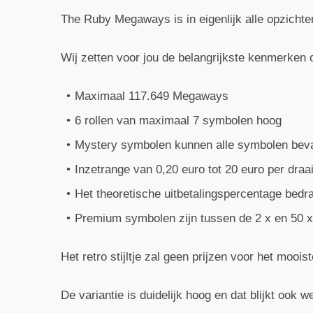
The Ruby Megaways is in eigenlijk alle opzicht
Wij zetten voor jou de belangrijkste kenmerken o
Maximaal 117.649 Megaways
6 rollen van maximaal 7 symbolen hoog
Mystery symbolen kunnen alle symbolen bevat
Inzetrange van 0,20 euro tot 20 euro per draa
Het theoretische uitbetalingspercentage bedr
Premium symbolen zijn tussen de 2 x en 50 x
Het retro stijltje zal geen prijzen voor het moo
De variantie is duidelijk hoog en dat blijkt ook 