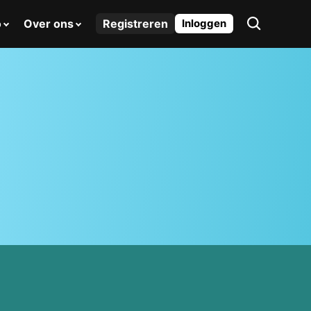
o
Over ons
Registreren
Inloggen