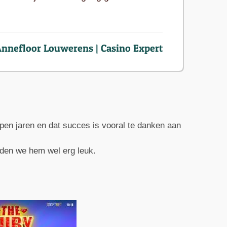
nnefloor Louwerens | Casino Expert
open jaren en dat succes is vooral te danken aan
nden we hem wel erg leuk.