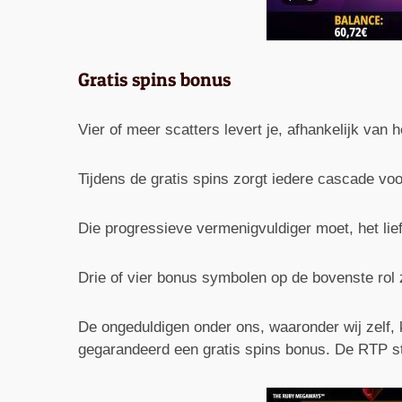
Gratis spins bonus
Vier of meer scatters levert je, afhankelijk van 
Tijdens de gratis spins zorgt iedere cascade vo
Die progressieve vermenigvuldiger moet, het lie
Drie of vier bonus symbolen op de bovenste rol z
De ongeduldigen onder ons, waaronder wij zelf, 
gegarandeerd een gratis spins bonus. De RTP sti