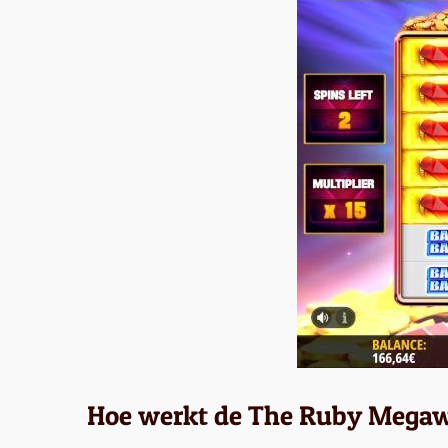
Hoe werkt de The Ruby Megaw