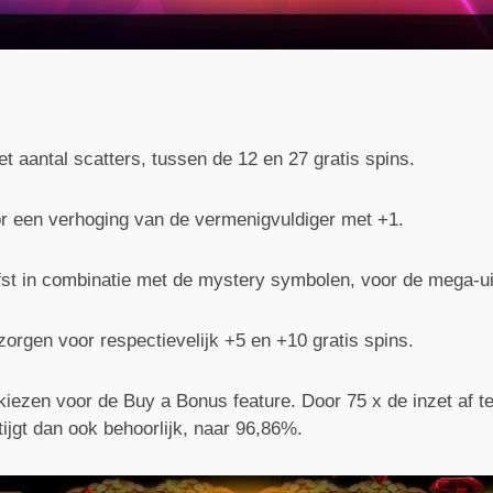
het aantal scatters, tussen de 12 en 27 gratis spins.
or een verhoging van de vermenigvuldiger met +1.
fst in combinatie met de mystery symbolen, voor de mega-ui
orgen voor respectievelijk +5 en +10 gratis spins.
kiezen voor de Buy a Bonus feature. Door 75 x de inzet af te
jgt dan ook behoorlijk, naar 96,86%.