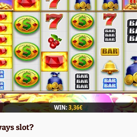
ays slot?