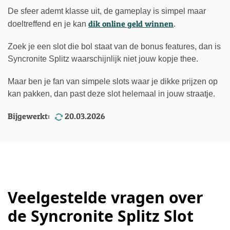
De sfeer ademt klasse uit, de gameplay is simpel maar
dik online geld winnen
doeltreffend en je kan
.
Zoek je een slot die bol staat van de bonus features, dan is
Syncronite Splitz waarschijnlijk niet jouw kopje thee.
Maar ben je fan van simpele slots waar je dikke prijzen op
kan pakken, dan past deze slot helemaal in jouw straatje.
Bijgewerkt:
20.03.2026
Veelgestelde vragen over
de Syncronite Splitz Slot