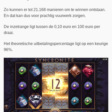
Zo kunnen er tot 21.168 manieren om te winnen ontstaan.
En dat kan dus voor prachtig vuurwerk zorgen.
De inzetrange ligt tussen de 0,10 euro en 100 euro per
draai.
Het theoretische uitbetalingspercentage ligt op een keurige
96%.