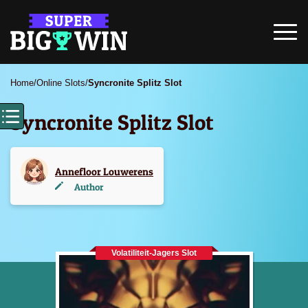
Home
/
Online Slots
/
Syncronite Splitz Slot
Syncronite Splitz Slot
Annefloor Louwerens
Author
Volatiliteit-Jagers Slot