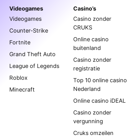
Videogames
Casino’s
Videogames
Casino zonder
CRUKS
Counter-Strike
Online casino
Fortnite
buitenland
Grand Theft Auto
Casino zonder
League of Legends
registratie
Roblox
Top 10 online casino
Nederland
Minecraft
Online casino iDEAL
Casino zonder
vergunning
Cruks omzeilen