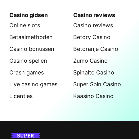
Casino gidsen
Casino reviews
Online slots
Casino reviews
Betaalmethoden
Betory Casino
Casino bonussen
Betoranje Casino
Casino spellen
Zumo Casino
Crash games
Spinalto Casino
Live casino games
Super Spin Casino
Licenties
Kaasino Casino