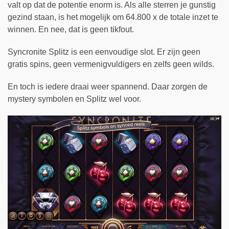
valt op dat de potentie enorm is. Als alle sterren je gunstig
gezind staan, is het mogelijk om 64.800 x de totale inzet te
winnen. En nee, dat is geen tikfout.
Syncronite Splitz is een eenvoudige slot. Er zijn geen
gratis spins, geen vermenigvuldigers en zelfs geen wilds.
En toch is iedere draai weer spannend. Daar zorgen de
mystery symbolen en Splitz wel voor.