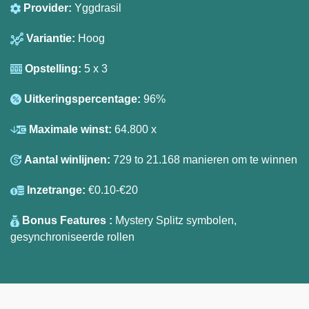
Provider:
Yggdrasil
Variantie:
Hoog
Opstelling:
5 x 3
Uitkeringspercentage:
96%
Maximale winst:
64.800 x
Aantal winlijnen:
729 to 21.168 manieren om te winnen
Inzetrange:
€0.10-€20
Bonus Features :
Mystery Splitz symbolen,
gesynchroniseerde rollen