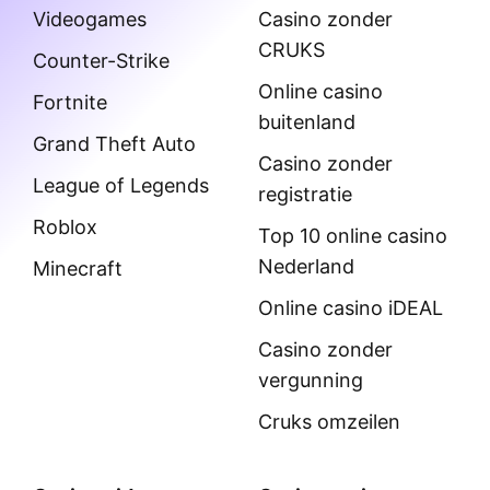
Videogames
Casino zonder
CRUKS
Counter-Strike
Online casino
Fortnite
buitenland
Grand Theft Auto
Casino zonder
League of Legends
registratie
Roblox
Top 10 online casino
Nederland
Minecraft
Online casino iDEAL
Casino zonder
vergunning
Cruks omzeilen