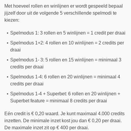
Met hoeveel rollen en winlijnen er wordt gespeeld bepaal
jijzelf door uit de volgende 5 verschillende spelmodi te
kiezen:
Spelmodus 1: 3 rollen en 5 winlijnen = 1 credit per draai
Spelmodus 1+2: 4 rollen en 10 winlijnen = 2 credits per
draai
Spelmodus 1- 3: 5 rollen en 15 winlijnen = minimaal 3
credits per draai
Spelmodus 1-4: 6 rollen en 20 winlijnen = minimaal 4
credits per draai
Spelmodus 1-4 + Superbet: 6 rollen en 20 winlijnen +
Superbet feature = minimaal 8 credits per draai
Eén credit is € 0,20 waard. Je kunt maximaal 4.000 credits
inzetten. De minimale inzet kost jou dan € 0,20 per draai.
De maximale inzet zit op € 400 per draai.