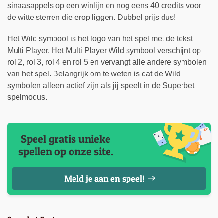
sinaasappels op een winlijn en nog eens 40 credits voor
de witte sterren die erop liggen. Dubbel prijs dus!
Het Wild symbool is het logo van het spel met de tekst
Multi Player. Het Multi Player Wild symbool verschijnt op
rol 2, rol 3, rol 4 en rol 5 en vervangt alle andere symbolen
van het spel. Belangrijk om te weten is dat de Wild
symbolen alleen actief zijn als jij speelt in de Superbet
spelmodus.
Speel gratis unieke
spellen op onze site.
Meld je aan en speel!