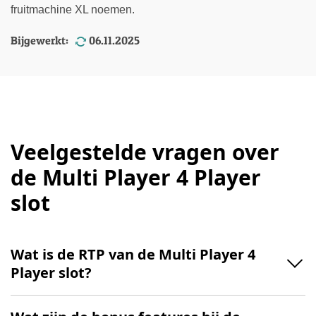
fruitmachine XL noemen.
Bijgewerkt:
06.11.2025
Veelgestelde vragen over
de Multi Player 4 Player
slot
Wat is de RTP van de Multi Player 4
Player slot?