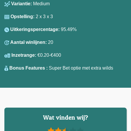
Variantie:
Medium
Opstelling:
2 x 3 x 3
Uitkeringspercentage:
95.49%
Aantal winlijnen:
20
Inzetrange:
€0.20-€400
Bonus Features :
Super Bet optie met extra wilds
Wat vinden wij?