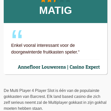
MATIG
“
Enkel vooral interessant voor de
doorgewinterde fruitkasten speler.”
Annefloor Louwerens | Casino Expert
De Multi Player 4 Player Slot is één van de populairste
gokkasten van Barcrest. Elk land based casino die zich
zelf serieus neemt zal de Multiplayer gokkast in zijn gokhal
moeten hebben staan.