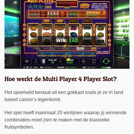
Hoe werkt de Multi Player 4 Player Slot?
Het speelveld bestaat uit een gokkast zoals je ze in land
based casino’s tegenkomt.
Het spel heeft maximaal 20 winlijnen waarop jij winnende
combinaties moet zien te maken met de klassieke
fruitsymbolen.