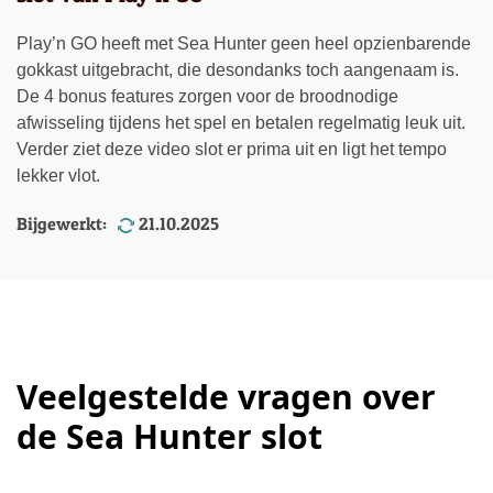
Play’n GO heeft met Sea Hunter geen heel opzienbarende
gokkast uitgebracht, die desondanks toch aangenaam is.
De 4 bonus features zorgen voor de broodnodige
afwisseling tijdens het spel en betalen regelmatig leuk uit.
Verder ziet deze video slot er prima uit en ligt het tempo
lekker vlot.
Bijgewerkt:
21.10.2025
Veelgestelde vragen over
de Sea Hunter slot