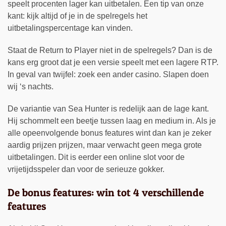
speelt procenten lager kan uitbetalen. Een tip van onze
kant: kijk altijd of je in de spelregels het
uitbetalingspercentage kan vinden.
Staat de Return to Player niet in de spelregels? Dan is de
kans erg groot dat je een versie speelt met een lagere RTP.
In geval van twijfel: zoek een ander casino. Slapen doen
wij ‘s nachts.
De variantie van Sea Hunter is redelijk aan de lage kant.
Hij schommelt een beetje tussen laag en medium in. Als je
alle opeenvolgende bonus features wint dan kan je zeker
aardig prijzen prijzen, maar verwacht geen mega grote
uitbetalingen. Dit is eerder een online slot voor de
vrijetijdsspeler dan voor de serieuze gokker.
De bonus features: win tot 4 verschillende
features