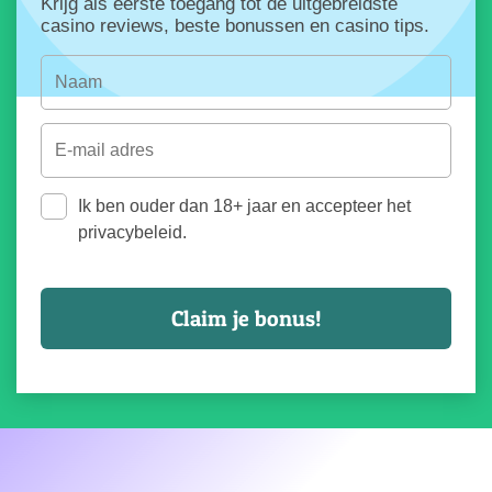
Krijg als eerste toegang tot de uitgebreidste
casino reviews, beste bonussen en casino tips.
Ik ben ouder dan 18+ jaar en accepteer het
privacybeleid.