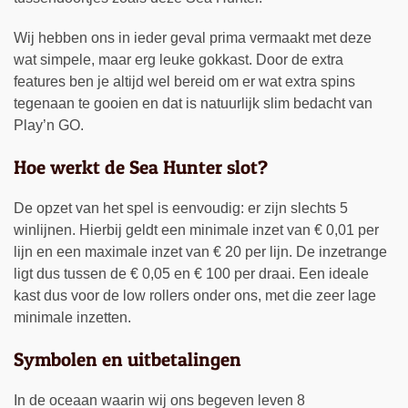
Wij hebben ons in ieder geval prima vermaakt met deze
wat simpele, maar erg leuke gokkast. Door de extra
features ben je altijd wel bereid om er wat extra spins
tegenaan te gooien en dat is natuurlijk slim bedacht van
Play’n GO.
Hoe werkt de Sea Hunter slot?
De opzet van het spel is eenvoudig: er zijn slechts 5
winlijnen. Hierbij geldt een minimale inzet van € 0,01 per
lijn en een maximale inzet van € 20 per lijn. De inzetrange
ligt dus tussen de € 0,05 en € 100 per draai. Een ideale
kast dus voor de low rollers onder ons, met die zeer lage
minimale inzetten.
Symbolen en uitbetalingen
In de oceaan waarin wij ons begeven leven 8