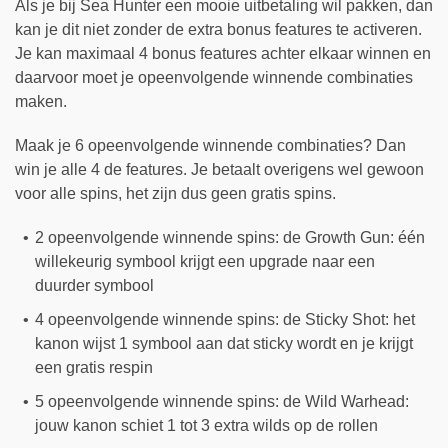
Als je bij Sea Hunter een mooie uitbetaling wil pakken, dan
kan je dit niet zonder de extra bonus features te activeren.
Je kan maximaal 4 bonus features achter elkaar winnen en
daarvoor moet je opeenvolgende winnende combinaties
maken.
Maak je 6 opeenvolgende winnende combinaties? Dan
win je alle 4 de features. Je betaalt overigens wel gewoon
voor alle spins, het zijn dus geen gratis spins.
2 opeenvolgende winnende spins: de Growth Gun: één
willekeurig symbool krijgt een upgrade naar een
duurder symbool
4 opeenvolgende winnende spins: de Sticky Shot: het
kanon wijst 1 symbool aan dat sticky wordt en je krijgt
een gratis respin
5 opeenvolgende winnende spins: de Wild Warhead:
jouw kanon schiet 1 tot 3 extra wilds op de rollen