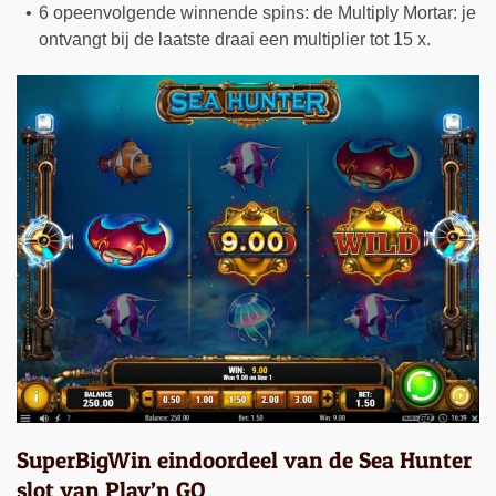
6 opeenvolgende winnende spins: de Multiply Mortar: je
ontvangt bij de laatste draai een multiplier tot 15 x.
SuperBigWin eindoordeel van de Sea Hunter
slot van Play’n GO