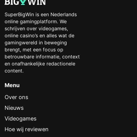
SuperBigWin is een Nederlands
online gamingplatform. We
schrijven over videogames,
online casino’s en alles wat de
gamingwereld in beweging
brengt, met een focus op
betrouwbare informatie, context
en onafhankelijke redactionele
content.
Menu
Over ons
Nieuws
Videogames
Hoe wij reviewen