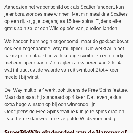
Aangezien het wapenschild ook als Scatter fungeert, kun
je er bonusrondes mee winnen. Met minimaal drie Scatters
op een rij, krijg je toegang tot 15 free spins. Tijdens elke
gratis spin zal er een Wild op één van je rollen landen.
We hadden hem nog niet genoemd, maar de gokkast bevat
ook een zogenaamde ‘Way multiplier’. Die werkt al in het
basisspel en plaatst bij willekeurige symbolen een rondje
met een cijfer daarin. Zo’n cijfer kan variëren van 2 tot 4,
wat inhoudt dat de waarde van dit symbool 2 tot 4 keer
meetelt bij winst.
De ‘Way multiplier’ werkt ook tijdens de Free Spins feature.
Maar dan staat hij standaard op 4 keer. Dat levert je dus
extra hoge winsten op bij een winnende lijn.
Ook tijdens de Free Spins feature kun je re-spins draaien.
Daar heb je dan weer drie vergulde Wilds voor nodig.
SuperBigWin eindoordeel van de Hammer of