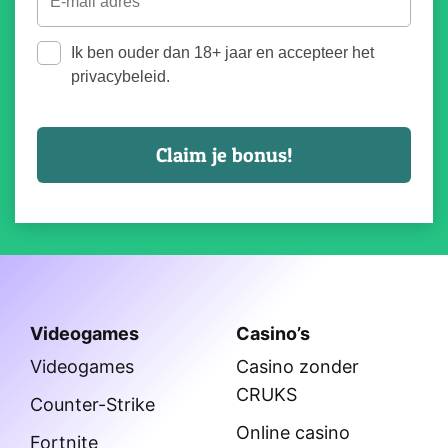
Ik ben ouder dan 18+ jaar en accepteer het
privacybeleid.
Videogames
Casino’s
Videogames
Casino zonder
CRUKS
Counter-Strike
Online casino
Fortnite