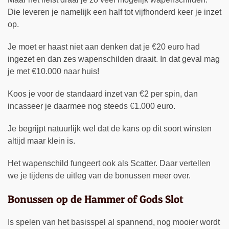
Die leveren je namelijk een half tot vijfhonderd keer je inzet
op.
Je moet er haast niet aan denken dat je €20 euro had
ingezet en dan zes wapenschilden draait. In dat geval mag
je met €10.000 naar huis!
Koos je voor de standaard inzet van €2 per spin, dan
incasseer je daarmee nog steeds €1.000 euro.
Je begrijpt natuurlijk wel dat de kans op dit soort winsten
altijd maar klein is.
Het wapenschild fungeert ook als Scatter. Daar vertellen
we je tijdens de uitleg van de bonussen meer over.
Bonussen op de Hammer of Gods Slot
Is spelen van het basisspel al spannend, nog mooier wordt