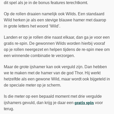
dit spel als je in de bonus features terechtkomt.
Op de rollen draaien namelijk ook Wilds. Een standaard
Wild herken je als een stevige blauwe hamer met daarop
in grote letters het woord ‘Wild’.
Landen er op je rollen drie naast elkaar, dan ga je voor een
gratis re-spin. De gewonnen Wilds worden hierbij vooraf
op je rollen neergezet en helpen tijdens de re-spin mee om
een winnende combinatie te verzorgen.
Maar de grote ijshamer kan ook verguld zijn. Dan hebben
we te maken met de hamer van de god Thor. Hij werkt
hetzelfde als een gewone Wild, maar wordt ook bijgeteld in
de speciale meter op je scherm.
Is die meter op een bepaald moment met drie vergulde
gratis spin
ijshamers gevuld, dan krijg je daar een
voor
terug.