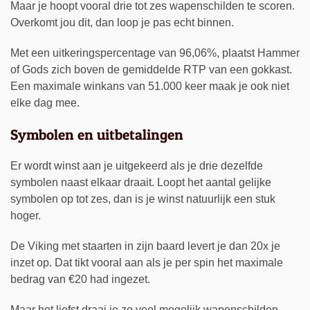
Maar je hoopt vooral drie tot zes wapenschilden te scoren.
Overkomt jou dit, dan loop je pas echt binnen.
Met een uitkeringspercentage van 96,06%, plaatst Hammer
of Gods zich boven de gemiddelde RTP van een gokkast.
Een maximale winkans van 51.000 keer maak je ook niet
elke dag mee.
Symbolen en uitbetalingen
Er wordt winst aan je uitgekeerd als je drie dezelfde
symbolen naast elkaar draait. Loopt het aantal gelijke
symbolen op tot zes, dan is je winst natuurlijk een stuk
hoger.
De Viking met staarten in zijn baard levert je dan 20x je
inzet op. Dat tikt vooral aan als je per spin het maximale
bedrag van €20 had ingezet.
Maar het liefst draai je zo veel mogelijk wapenschilden.