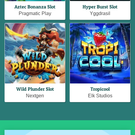
Aztec Bonanza Slot
Hyper Burst Slot
Pragmatic Play
Yggdrasil
Wild Plunder Slot
Tropicool
Nextgen
Elk Studios