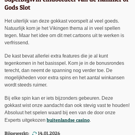
Gods Slot
Het uiterlijk van deze gokkast voorspelt al veel goeds.
Natuurlijk kom je het Vikingen thema al in veel spellen
tegen. Maar het idee om dit met cartoons uit te werken is
verfrissend.
De kast bevat allerlei extra features die je al kunt
tegenkomen in het basisspel. Kom je in de bonusrondes
terecht, dan neemt de spanning nog verder toe. De
mogelijkheden voor extra spins en het aantal winkansen
wordt steeds ruimer.
Bij elke spin kan er iets bijzonders gebeuren. Deze
gokkast wist onze aandacht dan ook stevig vast te houden!
Absoluut het spelen waard bij een van de door onze
buitenlandse casino
Experts uitgekozen
.
Bijgewerkt:
14.01.2026