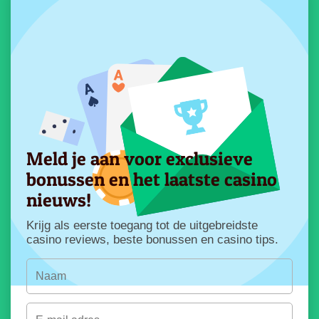
Meld je aan voor exclusieve
bonussen en het laatste casino
nieuws!
Krijg als eerste toegang tot de uitgebreidste
casino reviews, beste bonussen en casino tips.