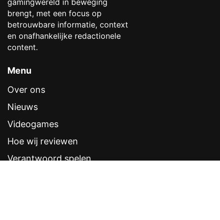
gamingwereld in beweging
brengt, met een focus op
betrouwbare informatie, context
en onafhankelijke redactionele
content.
Menu
Over ons
Nieuws
Videogames
Hoe wij reviewen
Verantwoord spelen
Contentstandaarden
Veelgestelde vragen
Contact