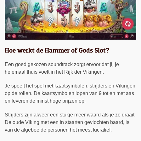
Hoe werkt de Hammer of Gods Slot?
Een goed gekozen soundtrack zorgt ervoor dat jij je
helemaal thuis voelt in het Rijk der Vikingen.
Je speelt het spel met kaartsymbolen, strijders en Vikingen
op de rollen. De kaartsymbolen lopen van 9 tot en met aas
en leveren de minst hoge prijzen op.
Strijders zijn alweer een stukje meer waard als je ze draait.
De oude Viking met een in staarten gevlochten baard, is
van de afgebeelde personen het meest lucratief.