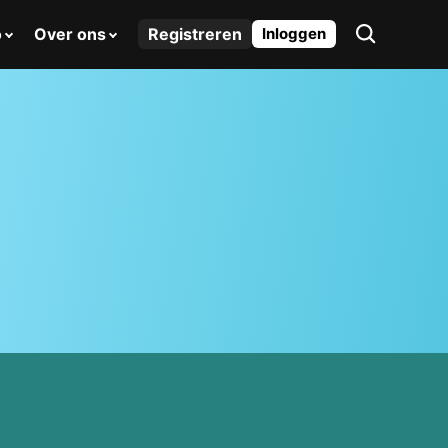
o
Over ons
Registreren
Inloggen