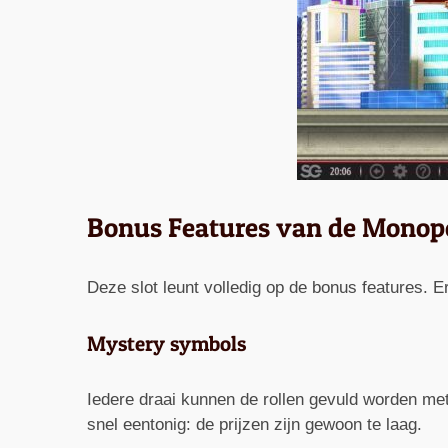
Bonus Features van de Monopo
Deze slot leunt volledig op de bonus features. Er
Mystery symbols
Iedere draai kunnen de rollen gevuld worden me
snel eentonig: de prijzen zijn gewoon te laag.