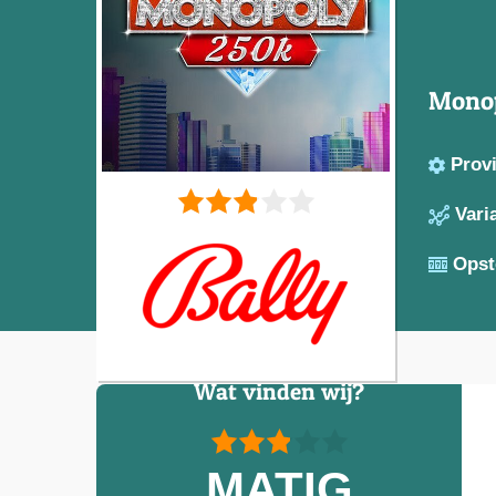
Monop
Prov
Vari
Opst
Wat vinden wij?
MATIG