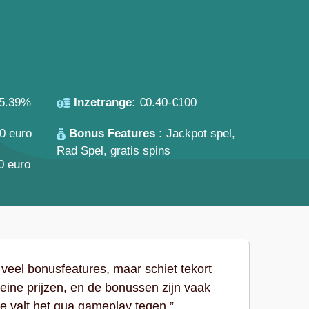
5.39%
Inzetrange:
€0.40-€100
0 euro
Bonus Features :
Jackpot spel,
Rad Spel, gratis spins
0 euro
 veel bonusfeatures, maar schiet tekort
leine prijzen, en de bonussen zijn vaak
e valt het qua gameplay tegen.”