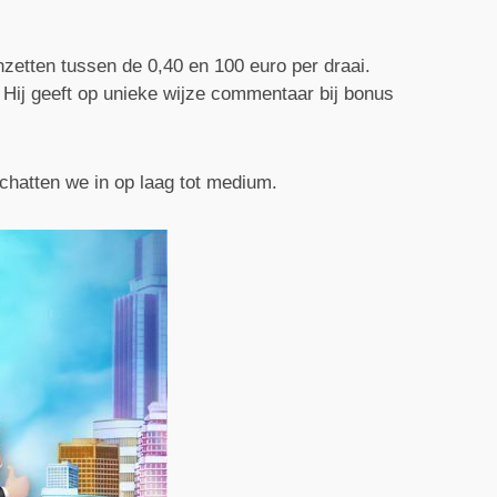
nzetten tussen de 0,40 en 100 euro per draai.
. Hij geeft op unieke wijze commentaar bij bonus
schatten we in op laag tot medium.