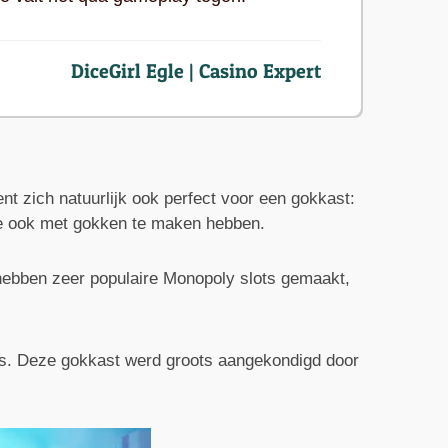
DiceGirl Egle | Casino Expert
nt zich natuurlijk ook perfect voor een gokkast:
die ook met gokken te maken hebben.
hebben zeer populaire Monopoly slots gemaakt,
. Deze gokkast werd groots aangekondigd door