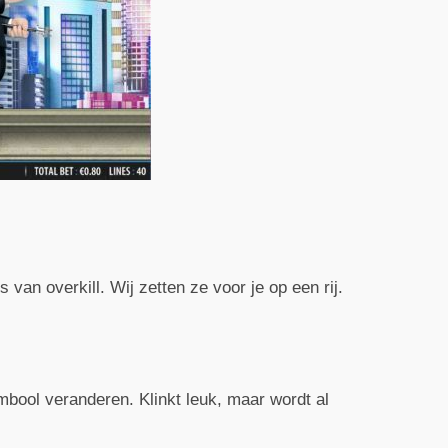
 van overkill. Wij zetten ze voor je op een rij.
bool veranderen. Klinkt leuk, maar wordt al