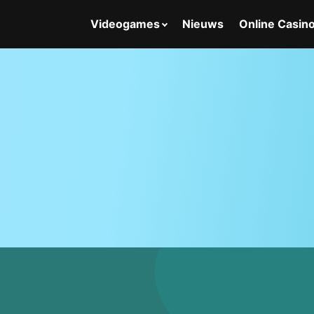
Videogames
Nieuws
Online Casin