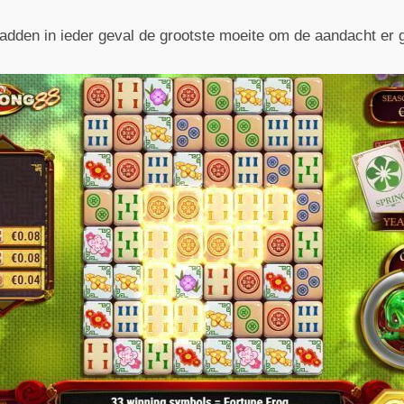
hadden in ieder geval de grootste moeite om de aandacht er g