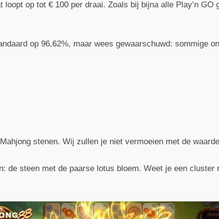
t loopt op tot € 100 per draai. Zoals bij bijna alle Play’n G
 standaard op 96,62%, maar wees gewaarschuwd: sommige onl
 Mahjong stenen. Wij zullen je niet vermoeien met de waarde
n: de steen met de paarse lotus bloem. Weet je een cluster