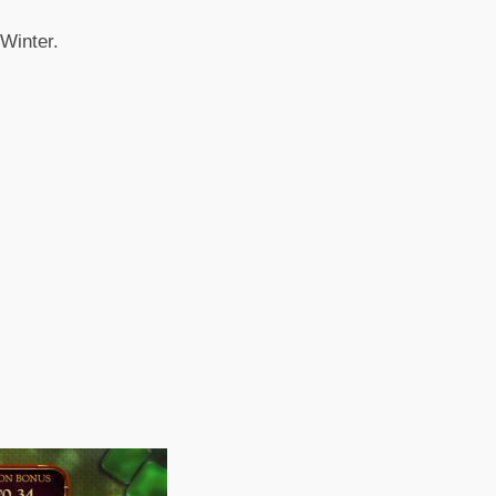
Winter.