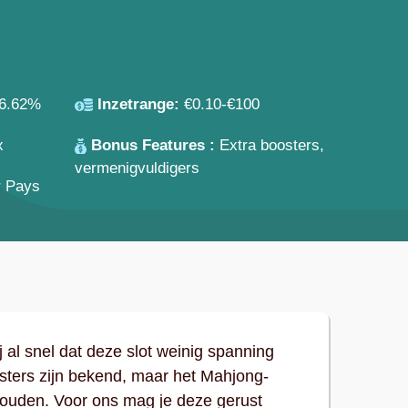
6.62%
Inzetrange:
€0.10-€100
x
Bonus Features :
Extra boosters,
vermenigvuldigers
r Pays
 al snel dat deze slot weinig spanning
sters zijn bekend, maar het Mahjong-
houden. Voor ons mag je deze gerust