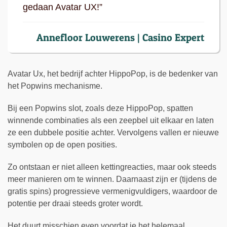
gedaan Avatar UX!”
Annefloor Louwerens | Casino Expert
Avatar Ux, het bedrijf achter HippoPop, is de bedenker van
het Popwins mechanisme.
Bij een Popwins slot, zoals deze HippoPop, spatten
winnende combinaties als een zeepbel uit elkaar en laten
ze een dubbele positie achter. Vervolgens vallen er nieuwe
symbolen op de open posities.
Zo ontstaan er niet alleen kettingreacties, maar ook steeds
meer manieren om te winnen. Daarnaast zijn er (tijdens de
gratis spins) progressieve vermenigvuldigers, waardoor de
potentie per draai steeds groter wordt.
Het duurt misschien even voordat je het helemaal