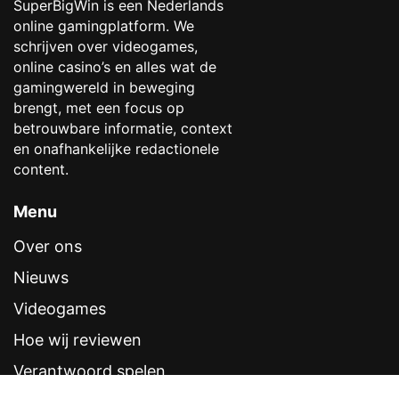
SuperBigWin is een Nederlands
online gamingplatform. We
schrijven over videogames,
online casino’s en alles wat de
gamingwereld in beweging
brengt, met een focus op
betrouwbare informatie, context
en onafhankelijke redactionele
content.
Menu
Over ons
Nieuws
Videogames
Hoe wij reviewen
Verantwoord spelen