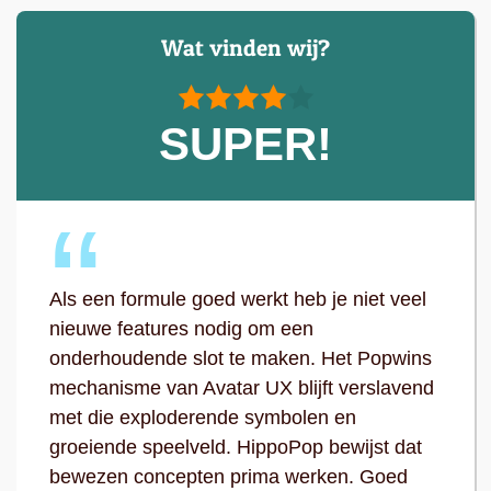
Wat vinden wij?
SUPER!
“
Als een formule goed werkt heb je niet veel
nieuwe features nodig om een
onderhoudende slot te maken. Het Popwins
mechanisme van Avatar UX blijft verslavend
met die exploderende symbolen en
groeiende speelveld. HippoPop bewijst dat
bewezen concepten prima werken. Goed