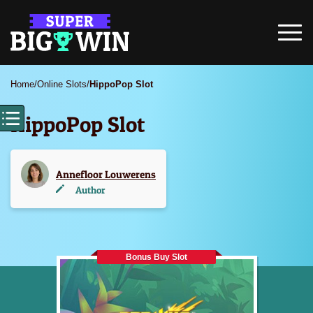
Home
/
Online Slots
/
HippoPop Slot
HippoPop Slot
Annefloor Louwerens
Author
Bonus Buy Slot