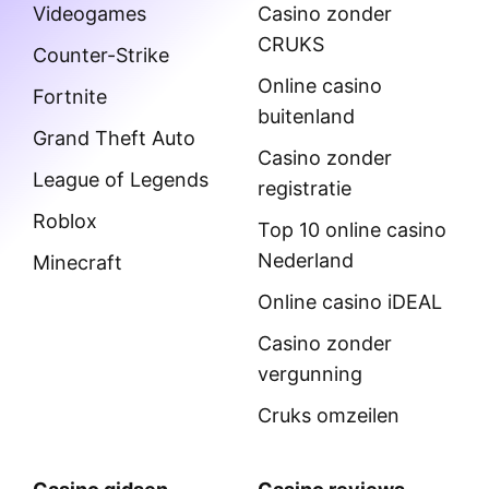
Videogames
Casino zonder
CRUKS
Counter-Strike
Online casino
Fortnite
buitenland
Grand Theft Auto
Casino zonder
League of Legends
registratie
Roblox
Top 10 online casino
Nederland
Minecraft
Online casino iDEAL
Casino zonder
vergunning
Cruks omzeilen