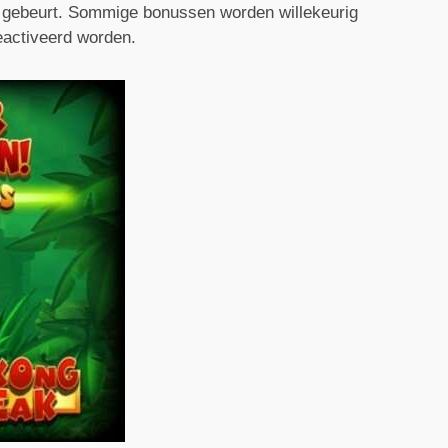
ets gebeurt. Sommige bonussen worden willekeurig
eactiveerd worden.