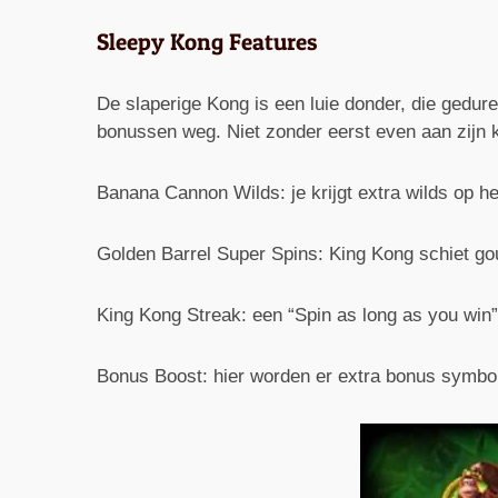
Sleepy Kong Features
De slaperige Kong is een luie donder, die geduren
bonussen weg. Niet zonder eerst even aan zijn 
Banana Cannon Wilds: je krijgt extra wilds op h
Golden Barrel Super Spins: King Kong schiet gou
King Kong Streak: een “Spin as long as you win”
Bonus Boost: hier worden er extra bonus symbo