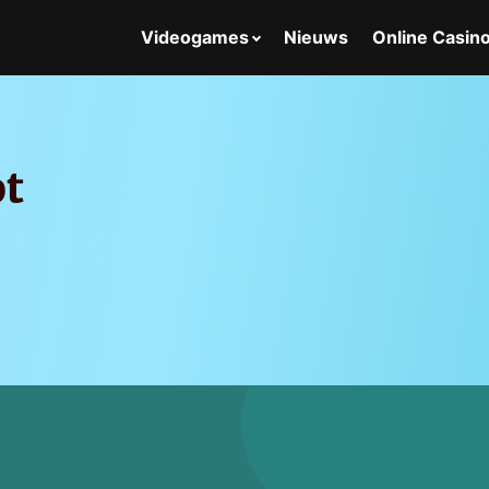
Videogames
Nieuws
Online Casin
ot