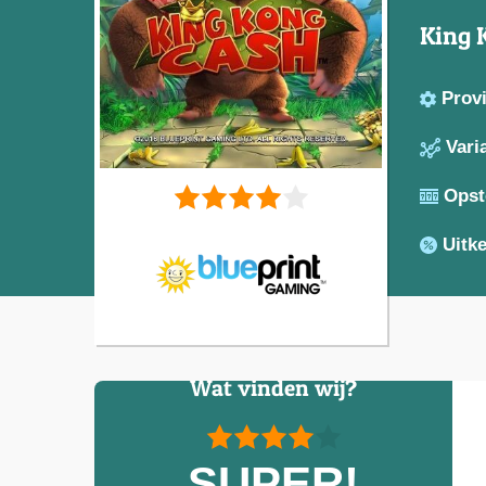
King K
Prov
Vari
Opst
Uitk
Wat vinden wij?
SUPER!