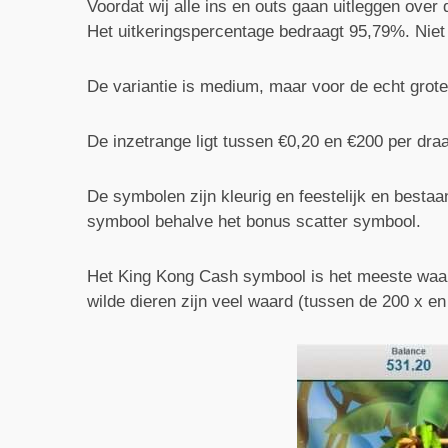
Voordat wij alle ins en outs gaan uitleggen over
Het uitkeringspercentage bedraagt 95,79%. Niet 
De variantie is medium, maar voor de echt grote 
De inzetrange ligt tussen €0,20 en €200 per draai
De symbolen zijn kleurig en feestelijk en bestaa
symbool behalve het bonus scatter symbool.
Het King Kong Cash symbool is het meeste waard:
wilde dieren zijn veel waard (tussen de 200 x en 