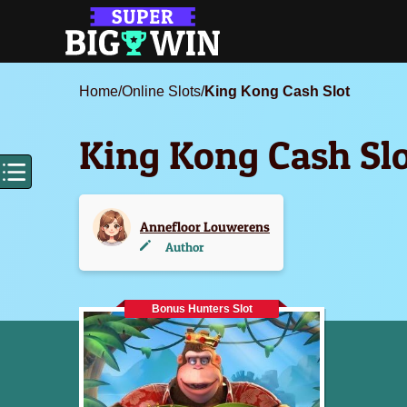
Home
/
Online Slots
/
King Kong Cash Slot
King Kong Cash Sl
Annefloor Louwerens
Author
Bonus Hunters Slot