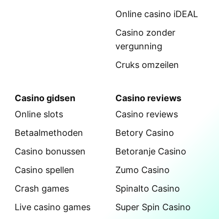
Online casino iDEAL
Casino zonder
vergunning
Cruks omzeilen
Casino gidsen
Casino reviews
Online slots
Casino reviews
Betaalmethoden
Betory Casino
Casino bonussen
Betoranje Casino
Casino spellen
Zumo Casino
Crash games
Spinalto Casino
Live casino games
Super Spin Casino