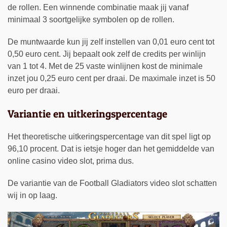
de rollen. Een winnende combinatie maak jij vanaf
minimaal 3 soortgelijke symbolen op de rollen.
De muntwaarde kun jij zelf instellen van 0,01 euro cent tot
0,50 euro cent. Jij bepaalt ook zelf de credits per winlijn
van 1 tot 4. Met de 25 vaste winlijnen kost de minimale
inzet jou 0,25 euro cent per draai. De maximale inzet is 50
euro per draai.
Variantie en uitkeringspercentage
Het theoretische uitkeringspercentage van dit spel ligt op
96,10 procent. Dat is ietsje hoger dan het gemiddelde van
online casino video slot, prima dus.
De variantie van de Football Gladiators video slot schatten
wij in op laag.