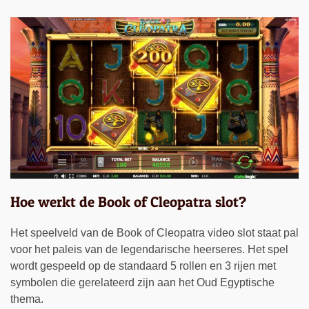
Hoe werkt de Book of Cleopatra slot?
Het speelveld van de Book of Cleopatra video slot staat pal
voor het paleis van de legendarische heerseres. Het spel
wordt gespeeld op de standaard 5 rollen en 3 rijen met
symbolen die gerelateerd zijn aan het Oud Egyptische
thema.