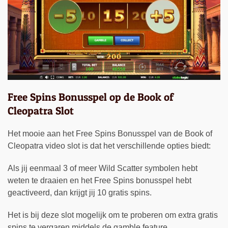
Free Spins Bonusspel op de Book of
Cleopatra Slot
Het mooie aan het Free Spins Bonusspel van de Book of
Cleopatra video slot is dat het verschillende opties biedt:
Als jij eenmaal 3 of meer Wild Scatter symbolen hebt
weten te draaien en het Free Spins bonusspel hebt
geactiveerd, dan krijgt jij 10 gratis spins.
Het is bij deze slot mogelijk om te proberen om extra gratis
spins te vergaren middels de gamble feature.